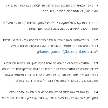
• כאשר אמצעי התשלום בגין העסקה הינו תווי קניה / שובר מתנה או כרטיס
מגנטי נטען, לא תחול זכות הביטול על העסקה.
• צרכן המבקש לבטל עסקה, חייב להציג לעוסק חשבונית ו/או סרט קופה ו/או
פתק החלפה, המעידים על עצם ביצוע העסקה עם העוסק.
5.2.
ביטול עסקה ייעשה באמצעות פנייה בכתב לחברה, גולן - ציוד לגני ילדים
בלבד, באמצעות פקס מספר 08-8596851 ו/או באמצעות שליחת אי-מייל
g-kindergarden@bezeqint.net
לכתובת
5.3.
החזרת מוצרים לאחר שמצבם שונה לרעה בזמן שהיו ברשות המשתמש,
לרבות במקרה של החזרת מוצר שנפגם ו/או ניזוק ו/או התקלקל ו/או ספג פגיעה
כלשהי ו/או שאריזתו הושחתה ו/או שבוצעה בו הרכבה בבית המשתמש המשנה
את מצבו לרעה, כפופה לזכותה של החברה לתבוע את נזקיה בשל כך.
5.4.
על מנת להימנע מנזק למוצר, אנו ממליצים כי המוצר יוחזר באריזתו
המקורית, שלם ו/או ללא פגיעה ו/או נזק ו/או פגם ו/או קלקול מכל מין וסוג שהוא.