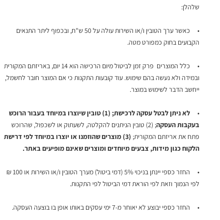
שלהלן:
• כאשר ערך הטובין ו/או השירות עולה על 50 ש"ח, ובכפוף ליתר התנאים
הקבועים בחוק כמפורט מטה.
• כלל המוצרים פרק זמן לביטול מיום הרכישה הוא 14 יום, באריזתם המקורית
ובמידה ולא נעשה בהם שימוש. עוד קובעות התקנות כי אם המוצר חובר לחשמל,
ייחשב הדבר לשימוש במוצר.
•
לא ניתן לבטל עסקה לרכישת; (1) טובין שיוצרו במיוחד בעבור הרוכש
בעקבות העסקה
; (2) טובין הניתנים להקלטה, לשעתוק או לשכפול, שהרוכש
פתח את אריזתם המקורית;
(3) מוצרים שהוזמנו או יוצרו במיוחד לפי דרישת
הלקוח כגון מידות, צבעים מיוחדים ומוצרים שאינם מופיעים באתר.
• החזר כספי יינתן בניכוי 5% (דמי ביטול) מערך הטובין ו/או השירות או 100 ₪
לפי הנמוך וזאת לפי הוראת דמי הביטול לפי התקנות.
• החזר כספי יבוצע לא יאוחר מ-7 ימי עסקים באותו אופן בו בוצעה העסקה.