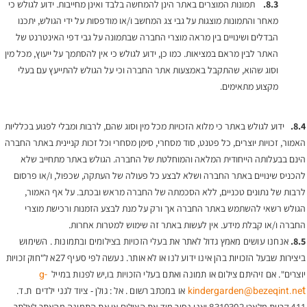
8.3.
תמונות המוצרים באתר הינן להמחשה בלבד ואינן מחייבות. ידוע לגולש כי
מאחר והתמונות מוצגות על גבי צג המחשב ו/או מודפסות על ידי הגולש, יתכנו
הבדלים ושינויים בין מראה מוצרי החברה שבתמונה על גבי דפי האינטרנט של
האתר לבין מראם במציאות. כמו כן, ידוע לגולש כי אין להסתמך על ייעוץ, מכל מין
וסוג שהוא, שהתקבל באמצעות אתר החברה וכי על הגולש להתייעץ עם בעלי
מקצוע מתאימים.
8.4.
ידוע לגולש באתר כי מלוא
הזכויות מכל מין וסוג שהם, לרבות ומבלי לפגוע בכלליות
האמור, זכויות יוצרים, כל פטנט, סוד מסחרי, סימן מסחרי וכל זכות קניינית באתר החברה
הינם בבעלותה הייחודית המלאה והמוחלטת של החברה. הגולש באתר מתחייב שלא
להכניס שינויים באתר החברה ושלא לבצע כל פעולה של העתקה, שכפול, ו/או פרסום
לרבות של נתונים טכניים, ללא הסכמתה של החברה מראש ובכתב. על אף האמור,
הגולש רשאי להשתמש באתר החברה אך ורק על מנת לבצע הזמנות ורכישת מוצרי
החברה ו/או קבלת מידע. אין לעשות באתר זה שימוש למטרות אחרות.
8.5.
אנחנו עושים מאמץ גדול לאתר את בעלי הזכויות בצילומים ובתמונות . השימוש
ביצירות שבעל הזכויות בהן אינו ידוע לנו או לא אותר. נעשה לפי סעיף 27א ל"חוק זכויות
g-
יוצרים". אם זיהיתם צילום או תמונה ואתם בעלי הזכויות בו,יש לפנות במייל
t
kindergarden@bezeqint.ne
או במכתב רשום . אל : גולן - ציוד לגני ילדים ת.ד.