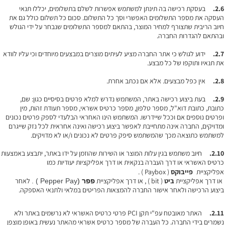
2.6.
בעסקת רכישה בה תינתן למשתמש אפשרות לשלם בתשלומים, יכללו תנאי
העסקה את מספר התשלומים האפשרי וסך כל התשלום. סכום כל תשלום כולל גם את
חיוב הריבית שתצורף למחיר המוצר, בהתאם למספר התשלומים שנבחר על ידי הגולש
ובהתאם להגדרות החברה.
2.7.
ידוע לגולש כי אתר החברה מציע לעיתים מוצרים במבצעים מיוחדים וכי עליו לוודא
את תנאיו ותוקפו של כל מבצע.
2.8.
אין כפל מבצעים. אלא אם נכתב אחרת.
2.9.
בעת ביצוע רכישה באתר, המשתמש נדרש למלא פרטים בסיסיים כגון: שם,
כתובת, כתובת דוא"ל, מספר טלפון, מספר כרטיס אשראי, מספר תעודת זהות, מין
ופרטים נוספים אם וככל שיידרשו. המשתמש הינו האחראי הבלעדי לספק פרטים נכונים
ומדויקים, החברה אינה מתחייבת לאפשר ביצוע רכישה ואינה אחראית לכל נזק שייגרם
למשתמש כתוצאה מכך שהמשתמש סיפק פרטים לא נכונים ו/או לא מדויקים.
2.10.
חיוב משתמש בגין עלות המוצר או השירות שהוזמן על ידו באתר, יתבצע באמצעות
כרטיס האשראי או דרך העברה בנקאית או דרך אפליקציות יעודיות כמו
אפליקציית
פייבוקס
( Paybox ) .
או דרך אפליקציית
ביט
( bit ) , או דרך אפליקציית
לאחר
פפר
(
Pepper Pay ) .
ביצוע הרכישה ולאחר אישור החברה להמצאות הפריטים במלאי ולתנאי האספקה.
2.11.
האתר מאובטח עפ"י תקן PCI פרטי כרטיס האשראי לא נרשמים באתר ולא
נשמרים בידי החברה. כל העברה של מספר כרטיס אשראי מהאתר נעשית באופן מוצפן