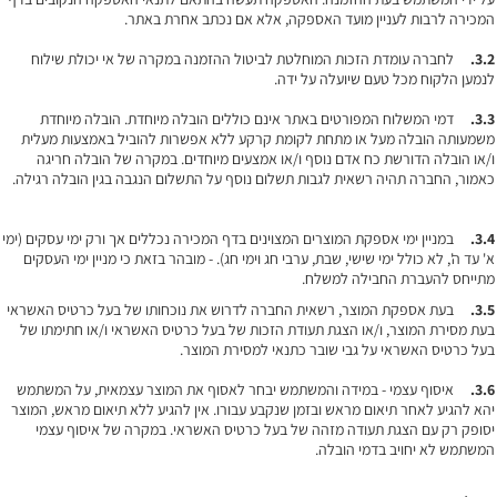
המכירה לרבות לעניין מועד האספקה, אלא אם נכתב אחרת באתר.
3.2
.
לחברה עומדת הזכות המוחלטת לביטול ההזמנה במקרה של אי יכולת שילוח
לנמען הלקוח מכל טעם שיועלה על ידה.
3.3.
דמי המשלוח המפורטים באתר אינם כוללים הובלה מיוחדת. הובלה מיוחדת
משמעותה הובלה מעל או מתחת לקומת קרקע ללא אפשרות להוביל באמצעות מעלית
ו/או הובלה הדורשת כח אדם נוסף ו/או אמצעים מיוחדים. במקרה של הובלה חריגה
כאמור, החברה תהיה רשאית לגבות תשלום נוסף על התשלום הנגבה בגין הובלה רגילה.
3.4.
במניין ימי אספקת המוצרים המצוינים בדף המכירה נכללים אך ורק ימי עסקים (ימי
א' עד ה', לא כולל ימי שישי, שבת, ערבי חג וימי חג). - מובהר בזאת כי מניין ימי העסקים
מתייחס להעברת החבילה למשלח.
3.5.
בעת אספקת המוצר, רשאית החברה לדרוש את נוכחותו של בעל כרטיס האשראי
בעת מסירת המוצר, ו/או הצגת תעודת הזכות של בעל כרטיס האשראי ו/או חתימתו של
בעל כרטיס האשראי על גבי שובר כתנאי למסירת המוצר.
3.6.
איסוף עצמי - במידה והמשתמש יבחר לאסוף את המוצר עצמאית, על המשתמש
יהא להגיע לאחר תיאום מראש ובזמן שנקבע עבורו. אין להגיע ללא תיאום מראש, המוצר
יסופק רק עם הצגת תעודה מזהה של בעל כרטיס האשראי. במקרה של איסוף עצמי
המשתמש לא יחויב בדמי הובלה.