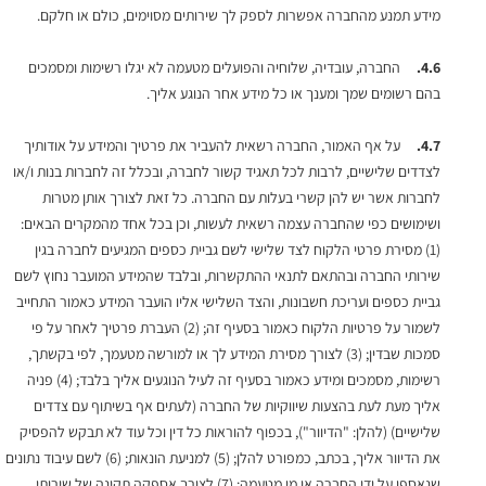
מידע תמנע מהחברה אפשרות לספק לך שירותים מסוימים, כולם או חלקם.
4.6.
החברה, עובדיה, שלוחיה והפועלים מטעמה לא יגלו רשימות ומסמכים
בהם רשומים שמך ומענך או כל מידע אחר הנוגע אליך.
4.7.
על אף האמור, החברה רשאית להעביר את פרטיך והמידע על אודותיך
לצדדים שלישיים, לרבות לכל תאגיד קשור לחברה, ובכלל זה לחברות בנות ו/או
לחברות אשר יש להן קשרי בעלות עם החברה. כל זאת לצורך אותן מטרות
ושימושים כפי שהחברה עצמה רשאית לעשות, וכן בכל אחד מהמקרים הבאים:
(1) מסירת פרטי הלקוח לצד שלישי לשם גביית כספים המגיעים לחברה בגין
שירותי החברה ובהתאם לתנאי ההתקשרות, ובלבד שהמידע המועבר נחוץ לשם
גביית כספים ועריכת חשבונות, והצד השלישי אליו הועבר המידע כאמור התחייב
לשמור על פרטיות הלקוח כאמור בסעיף זה; (2) העברת פרטיך לאחר על פי
סמכות שבדין; (3) לצורך מסירת המידע לך או למורשה מטעמך, לפי בקשתך,
רשימות, מסמכים ומידע כאמור בסעיף זה לעיל הנוגעים אליך בלבד; (4) פניה
אליך מעת לעת בהצעות שיווקיות של החברה (לעתים אף בשיתוף עם צדדים
שלישיים) (להלן: "הדיוור"), בכפוף להוראות כל דין וכל עוד לא תבקש להפסיק
את הדיוור אליך, בכתב, כמפורט להלן; (5) למניעת הונאות; (6) לשם עיבוד נתונים
שנאספו על ידי החברה או מי מטעמה; (7) לצורך אספקה תקינה של שירותי