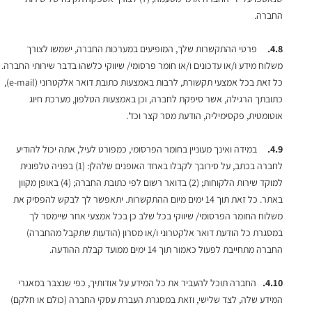
החברה.
4.8.
פרטי ההתקשרות שלך, המופיעים במערכות החברה, ישמשו לצורך
משלוח מידע ו/או עדכונים ו/או חומר פרסומי/ שיווקי כלשהו בדבר שירותי החברה.
כל זאת בכל אמצעי תקשורת, לרבות באמצעות כתובת דואר אלקטרוני (e-mail),
כתובתך הרגילה, אשר סיפקת לחברה, וכן באמצעות הטלפון, מערכת חיוג
אוטומטית, פקסימיליה, הודעת מסר קצר וכד'.
4.9.
במידה ואינך מעוניין בחומר הפרסומי, כמפורט לעיל, אתה יכול להודיע
לחברה בכתב, על סירובך לקבלו באחד האופנים שלהלן: (1) בפניה טלפונית
למוקד שירות הלקוחות; (2) בדואר רשום לפי כתובת החברה; (4) באופן מקוון
באתר. כל זאת תוך 14 ימים מיום ההתקשרות. יתאפשר לך לבקש להפסיק את
משלוח החומר הפרסומי/ שיווקי בכל שלב כן בכל אמצעי אחר שיימסר לך
במסגרת כל הודעת דואר אלקטרוני ו/או מסרון (הודעות שתקבל מהחברה)
החברה מתחייבת לפעול כאמור תוך 14 ימים ממועד קבלת ההודעה.
4.10.
החברה תוכל להעביר את כל המידע על אודותיך, כפי שנצבר במאגרי
המידע שלה, לצד שלישי, וזאת במסגרת העברת עסקי החברה (כולם או חלקם)