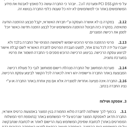
2all
על פי תקן PCI DSS ומערכת
. יובהר כי החברה עושה כל מאמץ לאבטח את מידע
המשתמשים באתר וכי למשתמשים לא יהיו כל טענות כלפי החברה בנושא זה.
2.12.
במקרה בו לא אושרה העסקה ע"י חברות האשראי, יקבל מבצע ההזמנה הודעה
מתאימה. במקרה כזה תבוטל ההזמנה והמשתמש יוכל לבצע הזמנה חדשה כאשר יוכל
לממן את רכישת המוצרים.
2.13.
פרטי ההזמנה ופרטי הרוכש ישמשו לשימושה הפנימי של החברה בלבד ולא
יועברו על ידה לכל גורם אחר, למעט העברת הפרטים לחברת האשראי לשם קבלת אישור
לביצוע עסקת הרכישה. בביצוע הרכישה הרוכש מסכים כי החברה תשמור את פרטיו
במערכת נתוניה.
2.14.
מערכת המחשוב של החברה מנהלת רישום ממוחשב לגבי כל פעולת רכישה
המבוצעת באתר החברה ורישומיה יהוו ראיה לכאורה לכל הקשור לביצוע עסקת הרכישה.
2.16.
החברה אינה מציעה אחריות למוצריה אלא אם צוין אחרת באתר החברה או ע"י
נציג החברה בכתב.
3.
אספקה ושילוח
3.1.
בכפוף לכך ששולמה לחברה מלוא התמורה בגין המוצר באמצעות כרטיס אשראי,
החברה תדאג לאספקת המוצר שנרכש על ידי המשתמש באתר (בתוספת דמי המשלוח
המפורטים באתר) לכתובת שסיפק המשתמש בעת הרישום לאתר או לכתובת שנתבקשה
על ידי המשתמש בעת ההזמנה. האספקה תעשה בהתאם לתנאי האספקה הנקובים בדף