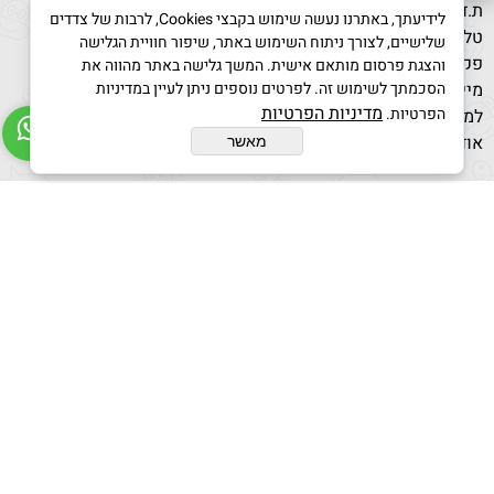
ת.ד 411 קריית מלאכי מיקוד 8310302
לידיעתך, באתרנו נעשה שימוש בקבצי Cookies, לרבות של צדדים
טל:
530
054-4217
שלישיים, לצורך ניתוח השימוש באתר, שיפור חוויית הגלישה
פקס: 08-8596851
והצגת פרסום מותאם אישית. המשך גלישה באתר מהווה את
הסכמתך לשימוש זה. לפרטים נוספים ניתן לעיין במדיניות
מייל: g-kindergarden@bezeqint.net
מדיניות הפרטיות
הפרטיות.
למחירים מיוחדים בקנייה מרוכזת לחץ כאן
אודות
/
תקנון
מאשר
קנייה מאובטחת :
בניית אתרים