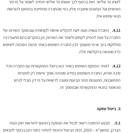
לאותו צד שלישי. זאת בכפוף לכך שאותו צד שלישי יתחייב לשמור על פרטיך
האישיים ועל הנתונים שיועברו אליו, כפי שהחברה מתחייבת בהתאם להוראות
תנאי שימוש אלו.
4.11.
החברה עשויה מעת לעת להקליט שיחות לקוחותיה עם מוקד השירות של
החברה על מנת להפיק לקחים ולשפר את השירות, וכן במקרים בהם תתעוררנה
מחלוקות בינך או מי מטעמך לבין החברה השימוש באתר מהווה הסכמה לשימוש
כדין שנעשה בהקלטות אלה.
4.12.
לאחר הפסקת השימוש באתר ו/או ביטול ההתקשרות עם החברה מכל
סיבה שהיא, החברה תשתמש במידע שמזהה אותך אישית רק למטרות
התחשבנות, התגוננות מפני תביעות ומענה לרשויות על פי דין. מבלי לגרוע
מהאמור בתנאי ההתקשרות שבמסמך זה.
5.
ביטול עסקה
5.1.
מבצע ההזמנה רשאי לבטל את העסקה בהתאם להוראות חוק הגנת
הצרכן, התשע"א – 2010, זכות הביטול והזכות להחזר כספי הינן בכפוף לתנאים