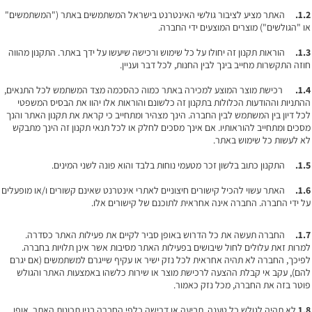
1.2.
האתר מציע לציבור גולשי האינטרנט בישראל המשתמשים באתר ("המשתמשים"
או "הגולשים") מוצרים המוצעים ידי החברה.
1.3.
הוראות תקנון זה יחולו על כל שימוש ורכישה שיעשו על ידך באתר. התקנון מהווה
חוזה התקשרות מחייב בינך לבין החנות, לכל דבר ועניין.
1.4.
רכישת מוצר המוצע למכירה באתר כמוה כהסכמה מצד המשתמש לכל התנאים,
ההתניות וההודעות הכלולות בתקנון זה כלשונם והוראות אלו יהוו את הבסיס המשפטי
לכל דיון בין המשתמש לבין החברה. הינך מצהיר ומתחייב כי קראת את תקנון האתר והנך
מסכים ומתחייב להוראותיו. אם אינך מסכים לחלק או לכל תנאי תקנון זה הינך מתבקש
לא לעשות כל שימוש באתר.
1.5.
התקנון כתוב בלשון זכר מטעמי נוחות בלבד והוא פונה לשני המינים.
1.6.
האתר עשוי להכיל קישורים חיצוניים לאתרי אינטרנט שאינם קשורים ו/או מופעלים
על ידי החברה. החברה אינה אחראית לתוכנם של קישורים אלו.
1.7.
החברה תעשה את כל הדרוש באופן סביר לקיים את פעילות האתר כסדרה.
למרות זאת עלולים לחול שיבושים בפעילות האתר מסיבות אשר אינן תלויות בחברה.
לפיכך, החברה לא תהיה אחראית לכל נזק ישיר או עקיף שייגרם למשתמשים (אם יגרם
להם), עקב אי קבלת ההצעה לרכישת מוצר או שירות כלשהו באמצעות האתר והגולש
פוטר בזה את החברה, מכל נזק כאמור.
1.8
לא תהיה לגולש כל טענה, תביעה או דרישה כלפי החברה בגין תכונות האתר, אופן