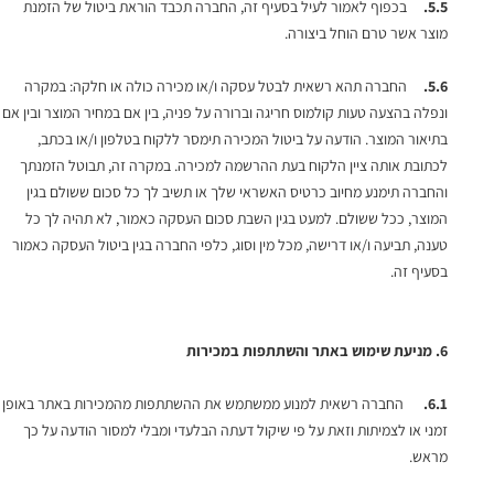
5.5.
בכפוף לאמור לעיל בסעיף זה, החברה תכבד הוראת ביטול של הזמנת
מוצר אשר טרם הוחל ביצורה.
5.6.
החברה תהא רשאית לבטל עסקה ו/או מכירה כולה או חלקה: במקרה
ונפלה בהצעה טעות קולמוס חריגה וברורה על פניה, בין אם במחיר המוצר ובין אם
בתיאור המוצר. הודעה על ביטול המכירה תימסר ללקוח בטלפון ו/או בכתב,
לכתובת אותה ציין הלקוח בעת ההרשמה למכירה. במקרה זה, תבוטל הזמנתך
והחברה תימנע מחיוב כרטיס האשראי שלך או תשיב לך כל סכום ששולם בגין
המוצר, ככל ששולם. למעט בגין השבת סכום העסקה כאמור, לא תהיה לך כל
טענה, תביעה ו/או דרישה, מכל מין וסוג, כלפי החברה בגין ביטול העסקה כאמור
בסעיף זה.
6.
מניעת שימוש באתר והשתתפות במכירות
6.1.
החברה רשאית למנוע ממשתמש את ההשתתפות מהמכירות באתר באופן
זמני או לצמיתות וזאת על פי שיקול דעתה הבלעדי ומבלי למסור הודעה על כך
מראש.