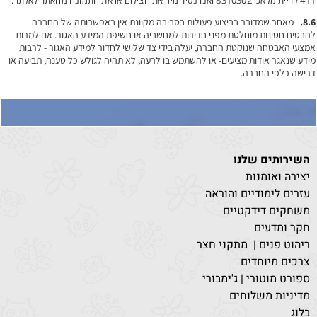
411 קריית מלאכי 8310302 ואנו נסיר מיד את הצילום או את התמונה מהאתר לאלתר.
8.6.
מאחר שמדובר בביצוע פעולות בסביבה מקוונת אין באפשרותה של החברה
להבטיח חסינות מוחלטת מפני חדירות למחשביה או חשיפת המידע האגור. אם למרות
אמצעי האבטחה שנוקטת החברה, יעלה בידי צד שלישי לחדור למידע האגור - לרבות
מידע שנאגר אודות מציעים- או להשתמש בו לרעה, לא תהיה לגולש כל טענה, תביעה או
דרישה כלפי החברה.
השירותים שלנו
יצירה ואומנות
עזרים לימודיים והוראה
משחקים דידקטיים
חקר ומדעים
ריהוט פנים | מתקני חצר
צרכים מיוחדים
ספורט מוטורי | ג'ימבורי
מדיניות משלוחים
בלוג