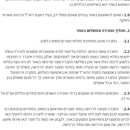
השימוש באתר ו/או בשירותים הכלולים בו.
1.9
רשאים להשתמש באתר בגירים שאינם פסולי דין, בעלי כתובת דוא"ל וכרטיס אשראי
בתוקף.
2.
תהליך המכירה והתשלום באתר
2.1.
. החברה איננה מתחייבת למלאי מוצרים מסוים כלשהו.
2.2.
החברה עושה כמיטב יכולתה על מנת לוודא שהמוצרים המוצגים למכירה באתר
יימצאו במלאי במועד הצעת המוצרים ועד לאספקתם. אולם, במידה ויתברר כי מסיבות
כלשהן לרבות כאלו אשר אינן בשליטת החברה מוצר שרכשת באתר לא היה מצוי במלאי
במועד רכישת המוצר או התגלה חוסר במלאי המוצר לאחר הרכישה, תשלח לך הודעה
מתאימה באמצעות כתובת הדוא"ל שהזנת או באמצעות הטלפון. במקרה זה תבוטל
הזמנתך והחברה תמנע מחיוב כרטיס האשראי שלך או תשיב לך כל סכום ששולם בגין
המוצר, כפי וככל ששולם.
2.3.
הסכומים והמחירים המוצגים בדפי המכירה השונים הינם מחירים כוללים מע"מ על
פי דין.
2.4.
החברה מציעה לרכישה באתר מוצרים ושירותים בכמויות, במחירים ובתנאים כפי
שתמצא לנכון מעת לעת ולפי שיקול דעתה הבלעדי. שמורה לחברה הזכות להוסיף ו/או
לגרוע מהמוצרים והשירותים המוצעים באתר, לקבוע את כמות כל מוצר ו/או שירות שיוצע
לרכישה, את אופן הרכישה ואת מחיר הרכישה.