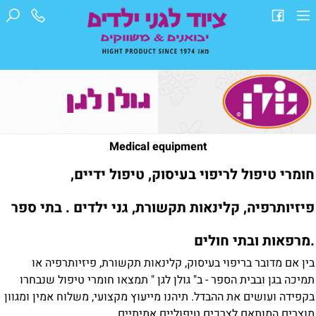
Medical equipment
חומרי טיפול לריפוי בעיסוק, טיפול ידיים,
פיזיותרפיה, קלינאות תקשורת, גני ילדים . בתי ספר
.מרפאות ובתי חולים
בין אם מדובר בריפוי בעיסוק, קלינאות תקשורת, פיזיותרפיה או
תמיכה בגן ובבית הספר - ב" גולן לגן " תמצאו חומרי טיפול שנבחרו
בקפידה ועושים את ההבדל. תיהנו מייעוץ מקצועי, משלוח אמין ומגוון
מוצרים המותאם לצרכים טיפוליים אמיתיים.