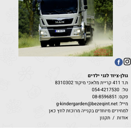
גולן-ציוד לגני ילדים
ת.ד 411 קריית מלאכי מיקוד 8310302
טל:
530
054-4217
פקס: 08-8596851
מייל: g-kindergarden@bezeqint.net
למחירים מיוחדים בקנייה מרוכזת לחץ כאן
אודות
/
תקנון