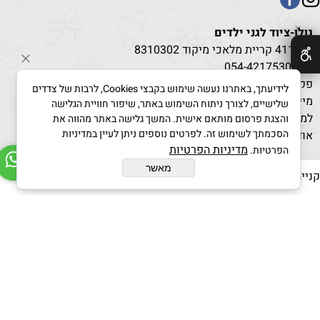
✕
גולן-ציוד לגני ילדים
ת.ד 411 קריית מלאכי מיקוד 8310302
טל:
530
054-4217
פקס: 08-8596851
לידיעתך, באתרנו נעשה שימוש בקבצי Cookies, לרבות של צדדים
מייל: g-kindergarden@bezeqint.net
שלישיים, לצורך ניתוח השימוש באתר, שיפור חוויית הגלישה
למחירים מיוחדים בקנייה מרוכזת לחץ כאן
והצגת פרסום מותאם אישית. המשך גלישה באתר מהווה את
הסכמתך לשימוש זה. לפרטים נוספים ניתן לעיין במדיניות
אודות
/
תקנון
מדיניות הפרטיות
הפרטיות.
מאשר
נייה מאובטחת :
בניית אתרים