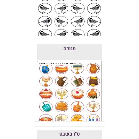
חנוכה
ט"ו בשבט