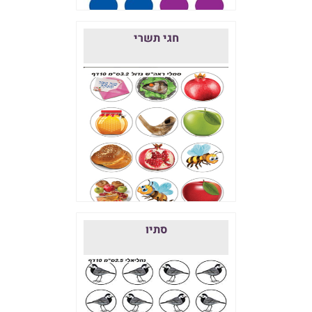
חגי תשרי
סתיו