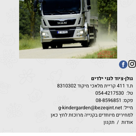
גולן-ציוד לגני ילדים
ת.ד 411 קריית מלאכי מיקוד 8310302
טל:
530
054-4217
פקס: 08-8596851
מייל: g-kindergarden@bezeqint.net
למחירים מיוחדים בקנייה מרוכזת לחץ כאן
אודות
/
תקנון