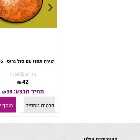
יצירה תפוז עם סול גרוס | 36 יח'
מק"ט:
116650
42
₪
מחיר מבצע:
38
₪
פרטים נוספים
הוסף ל
השירותים שלנו