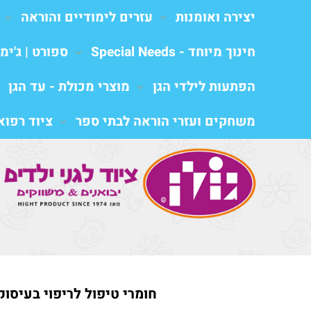
יצירה ואומנות
עזרים לימודיים והוראה
חינוך מיוחד - Special Needs
ספורט | ג'ימב
הפתעות לילדי הגן
מוצרי מכולת - עד הגן
משחקים ועזרי הוראה לבתי ספר
ציוד רפואי al equipment
חומרי טיפול לריפוי בעיסוק,