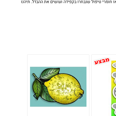
צאו חומרי טיפול שנבחרו בקפידה ועושים את ההבדל. תיהנו