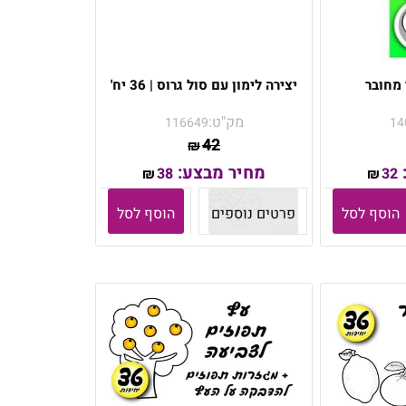
 מחובר
יצירה לימון עם סול גרוס | 36 יח'
מק"ט:
116649
14
42
₪
מחיר מבצע:
38
32
₪
₪
הוסף לסל
פרטים נוספים
הוסף לסל