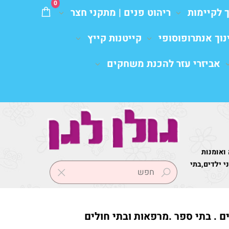
0
ך לקיימות
ריהוט פנים | מתקני חצר
נוך אנתרופוסופי
קייטנות קייץ
אביזרי עזר להכנת משחקים
 ואומנות
 ילדים,בתי
ים . בתי ספר .מרפאות ובתי חולים