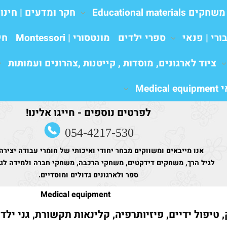
משחקים Educational materials
חקר ומדעים | חינו
ורי | פנאי
ספרי ילדים
מונטסורי | Montessori
חי
ציוד לארגונים, מוסדות , קייטנות ,צהרונים ועמותות
Medic
לפרטים נוספים - חייגו אלינו!
054-4217-530
אנו מייבאים ומשווקים מבחר יחודי ואיכותי של חומרי עבודה יצירה
לגיל הרך, משחקים דידקטים, משחקי הרכבה, משחקי חברה ולמידה לגני
ספר ולארגונים גדולים ומוסדיים.
Medical equipment
 טיפול ידיים, פיזיותרפיה, קלינאות תקשורת, גני ילד