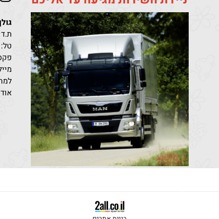
גולן
ת.ד 411 קריית מלאכי מיקוד 10302
טל:
פקס: 96851
מייל: den@bezeqint.net
למחי
אודו
בניית אתרים