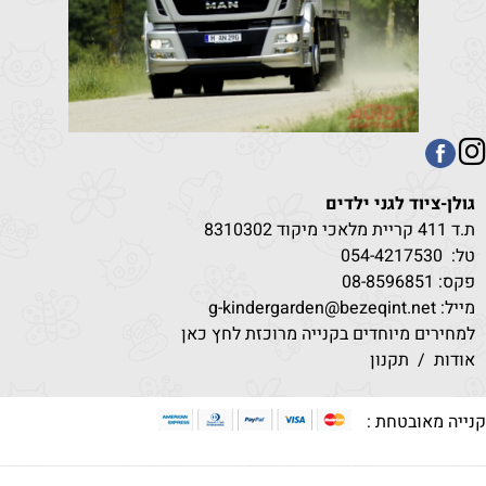
גולן-ציוד לגני ילדים
ת.ד 411 קריית מלאכי מיקוד 8310302
טל:
530
054-4217
פקס: 08-8596851
מייל: g-kindergarden@bezeqint.net
למחירים מיוחדים בקנייה מרוכזת לחץ כאן
אודות
/
תקנון
נייה מאובטחת :