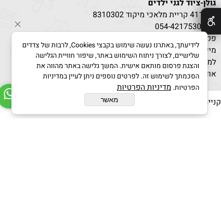
גולן-ציוד לגני ילדים
✕
ת.ד 411 קריית מלאכי מיקוד 8310302
טל:
530
054-4217
פקס: 08-8596851
לידיעתך, באתרנו נעשה שימוש בקבצי Cookies, לרבות של צדדים
מייל: g-kindergarden@bezeqint.net
שלישיים, לצורך ניתוח השימוש באתר, שיפור חוויית הגלישה
למחירים מיוחדים בקנייה מרוכזת לחץ כאן
והצגת פרסום מותאם אישית. המשך גלישה באתר מהווה את
אודות
/
תקנון
הסכמתך לשימוש זה. לפרטים נוספים ניתן לעיין במדיניות
מדיניות הפרטיות
הפרטיות.
מאשר
נייה מאובטחת :
בניית אתרים