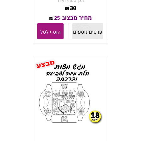
מק"ט:
119146
30
₪
מחיר מבצע:
25
₪
פרטים נוספים
הוסף לסל