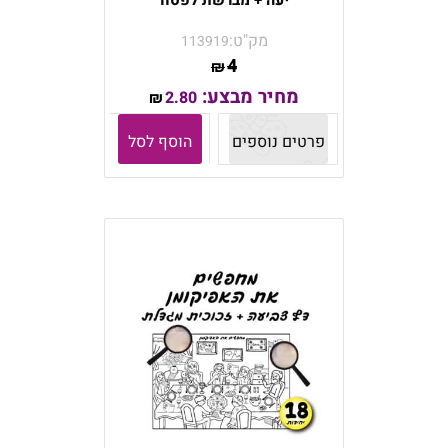
יעה + מברשת לפסח
מק"ט:
113919
4
₪
מחיר מבצע:
2.80
₪
פרטים נוספים
הוסף לסל