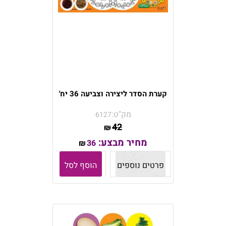
קערת הסדר ליצירה וצביעה 36 יח'
מק"ט:
6127
42
₪
מחיר מבצע:
36
₪
פרטים נוספים
הוסף לסל