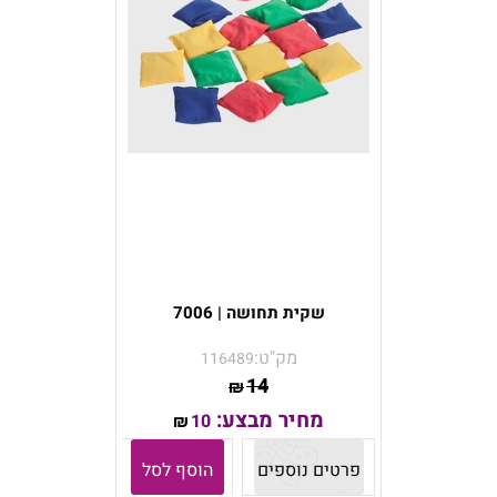
שקית תחושה | 7006
מק"ט:
116489
14
₪
מחיר מבצע:
10
₪
פרטים נוספים
הוסף לסל