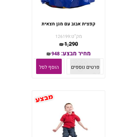
קפצית אבוב עם מגן חצאית
מק"ט:
126199
1,290
₪
מחיר מבצע:
948
₪
פרטים נוספים
הוסף לסל