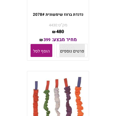
נדנדת ברווז שימשונית 2078#
מק"ט:
4430
480
₪
מחיר מבצע:
399
₪
פרטים נוספים
הוסף לסל