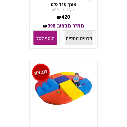
אורך 110 ס"מ
מק"ט:
4551.1
420
₪
מחיר מבצע:
390
₪
פרטים נוספים
הוסף לסל