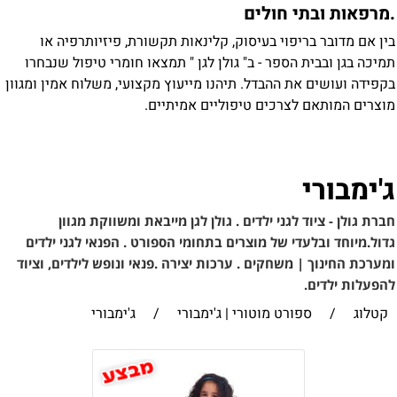
מרפאות ובתי חולים
ין אם מדובר בריפוי בעיסוק, קלינאות תקשורת, פיזיותרפיה או
מיכה בגן ובבית הספר - ב" גולן לגן " תמצאו חומרי טיפול שנבחרו
קפידה ועושים את ההבדל. תיהנו מייעוץ מקצועי, משלוח אמין ומגוון
וצרים המותאם לצרכים טיפוליים אמיתיים.
'ימבורי
ברת גולן - ציוד לגני ילדים . גולן לגן מייבאת ומשווקת מגוון
דול.מיוחד ובלעדי של מוצרים בתחומי הספורט . הפנאי לגני ילדים
מערכת החינוך | משחקים . ערכות יצירה .פנאי ונופש לילדים, וציוד
הפעלות ילדים.
קטלוג
/
ספורט מוטורי | ג'ימבורי
/
ג'ימבורי