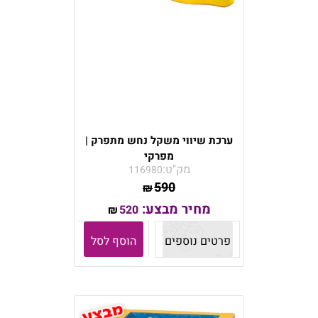
ערכת שיווי משקל נחש מתפרק |
מפרקי
מק"ט:
116980
590
₪
מחיר מבצע:
520
₪
פרטים נוספים
הוסף לסל