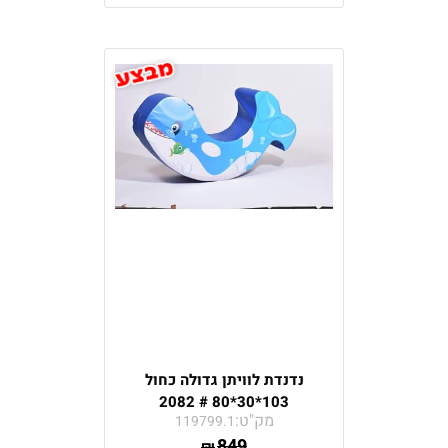
נדנדת לוויתן גדולה כחול
103*30*80 # 2082
מק"ט:
119799.1
849
₪