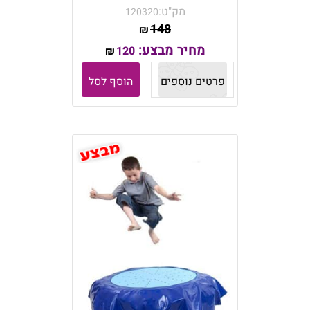
מק"ט:
120320
148
₪
מחיר מבצע:
120
₪
פרטים נוספים
הוסף לסל