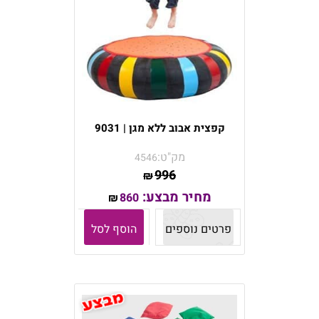
קפצית אבוב ללא מגן | 9031
מק"ט:
4546
996
₪
מחיר מבצע:
860
₪
פרטים נוספים
הוסף לסל