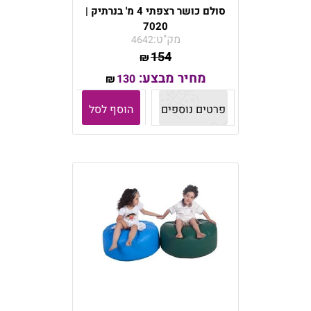
סולם כושר רצפתי 4 מ' בנרתיק |
7020
מק"ט:
4642
154
₪
מחיר מבצע:
130
₪
פרטים נוספים
הוסף לסל