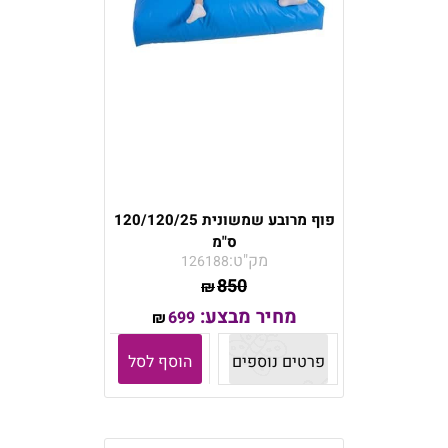
פוף מרובע שמשונית 120/120/25
ס"מ
מק"ט:
126188
850
₪
מחיר מבצע:
699
₪
פרטים נוספים
הוסף לסל