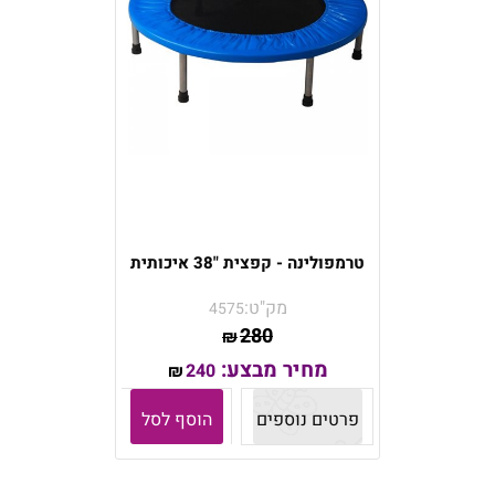
טרמפולינה - קפצית "38 איכותית
מק"ט:
4575
280
₪
מחיר מבצע:
240
₪
פרטים נוספים
הוסף לסל