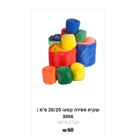
שקית מסירה קטנה 20/20 ס"מ |
3006
מק"ט:
4874
60
₪