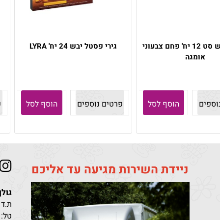
פסטל יבש סט 12 יח' פחם צבעוני
גירי פסטל יבש 24 יח' LYRA
אומגה
וספים
הוסף לסל
פרטים נוספים
הוסף לסל
פ
ניידת השירות מגיעה עד אליכם
גולן
ת.ד 411 קריית מלאכי מיקוד 10302
טל: