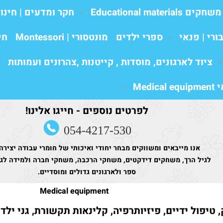
משחקים Educational materials
חקר ומדעים | חינו
ורי | פנאי
ספרי ילדים
מונטסורי | Montessori
חי
ציוד לארגונים, מוסדות , קייטנות ,צהרונים ועמותות
Medic
לפרטים נוספים - חייגו אלינו!
054-4217-530
אנו מייבאים ומשווקים מבחר יחודי ואיכותי של חומרי עבודה יצירה
לגיל הרך, משחקים דידקטים, משחקי הרכבה, משחקי חברה ולמידה לגני
ספר ולארגונים גדולים ומוסדיים.
Medical equipment
 טיפול ידיים, פיזיותרפיה, קלינאות תקשורת, גני ילד