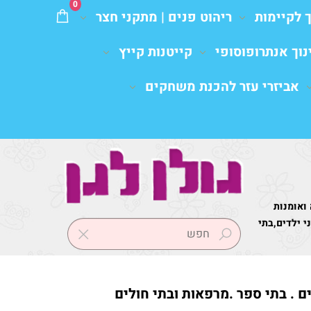
0
ך לקיימות
ריהוט פנים | מתקני חצר
נוך אנתרופוסופי
קייטנות קייץ
אביזרי עזר להכנת משחקים
 ואומנות
 ילדים,בתי
ים . בתי ספר .מרפאות ובתי חולים