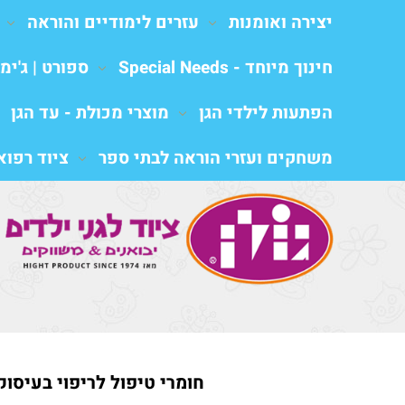
יצירה ואומנות
עזרים לימודיים והוראה
חינוך מיוחד - Special Needs
ספורט | ג'ימב
הפתעות לילדי הגן
מוצרי מכולת - עד הגן
משחקים ועזרי הוראה לבתי ספר
ציוד רפואי al equipment
חומרי טיפול לריפוי בעיסוק,