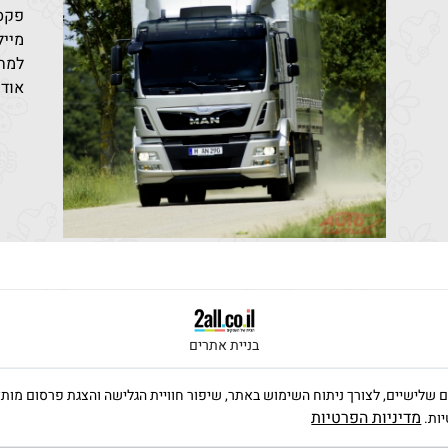
פקס: 96851
מייל: den@bezeqint.net
למחי
אודו
בניית אתרים
ה שימוש בקבצי Cookies, לרבות של צדדים שלישיים, לצורך ניתוח השימוש באתר, שיפור חוויית הגלישה וה
מדיניות הפרטיות
יות.