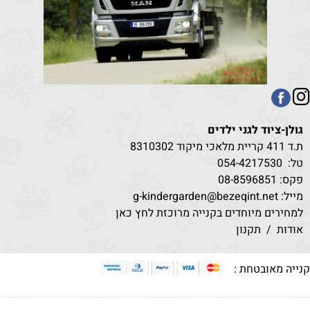
גולן-ציוד לגני ילדים
ת.ד 411 קריית מלאכי מיקוד 8310302
טל:
530
054-4217
פקס: 08-8596851
מייל: g-kindergarden@bezeqint.net
למחירים מיוחדים בקנייה מרוכזת לחץ כאן
אודות
/
תקנון
נייה מאובטחת :