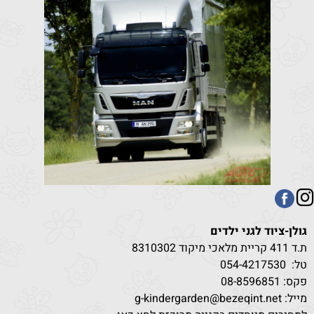
גולן-ציוד לגני ילדים
ת.ד 411 קריית מלאכי מיקוד 8310302
טל:
530
054-4217
פקס: 08-8596851
מייל: g-kindergarden@bezeqint.net