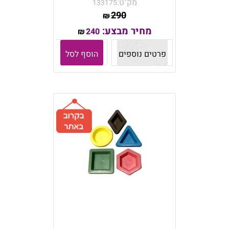
מק"ט:
133175
290
₪
מחיר מבצע:
240
₪
פרטים נוספים
הוסף לסל