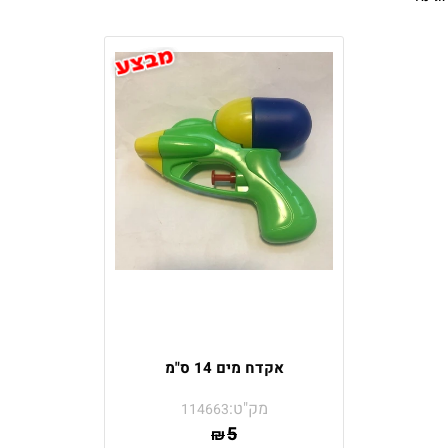
אקדח מים 14 ס"מ
מק"ט:
114663
5
₪