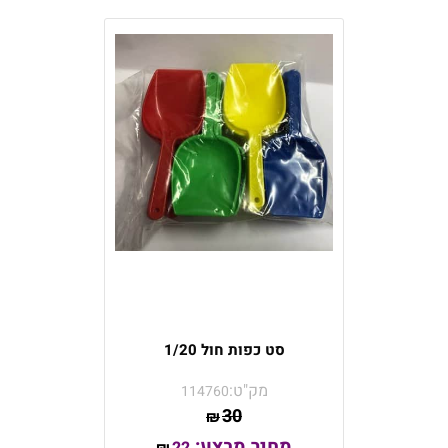
סט כפות חול 1/20
מק"ט:
114760
30
₪
מחיר מבצע: