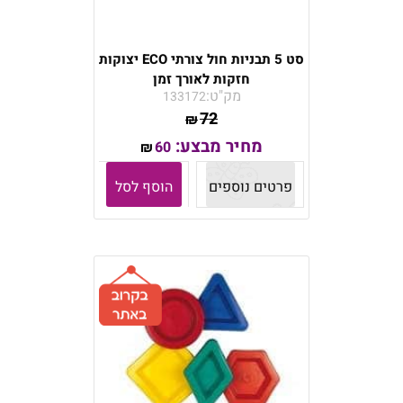
סט 5 תבניות חול צורתי ECO יצוקות
חזקות לאורך זמן
מק"ט:
133172
72
₪
מחיר מבצע:
60
₪
פרטים נוספים
הוסף לסל