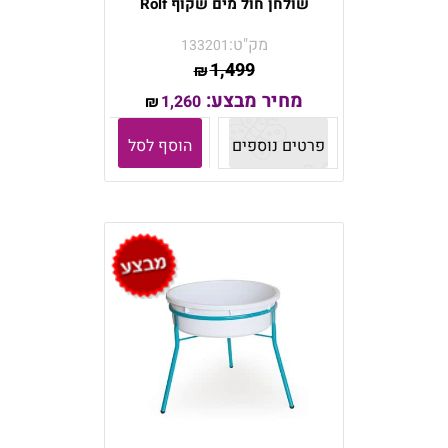
שולחן חול מים שקוף Rolf
מק"ט:
133201
1,499
₪
מחיר מבצע:
1,260
₪
פרטים נוספים
הוסף לסל