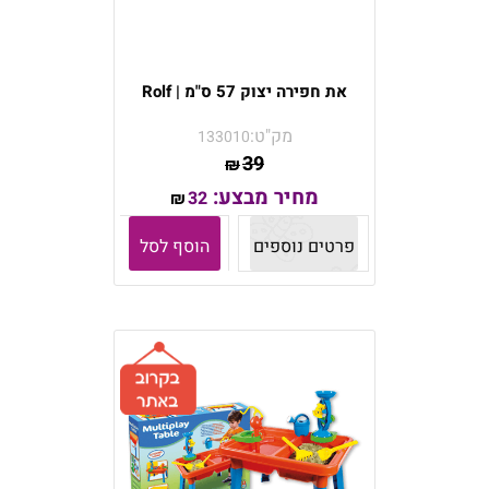
את חפירה יצוק 57 ס"מ | Rolf
מק"ט:
133010
39
₪
מחיר מבצע:
32
₪
פרטים נוספים
הוסף לסל