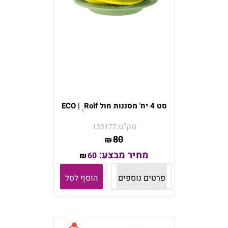
סט 4 יח' מסננות חול ECO | ֻ Rolf
מק"ט:
133177
80
₪
מחיר מבצע:
60
₪
פרטים נוספים
הוסף לסל