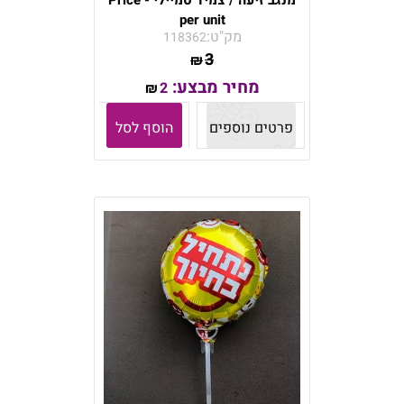
מנגב זיעה / צמיד סמיילי - Price
per unit
מק"ט:
118362
3
₪
מחיר מבצע:
2
₪
פרטים נוספים
הוסף לסל