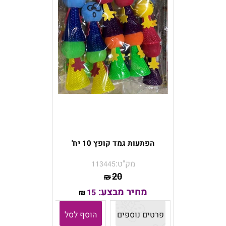
הפתעות גמד קופץ 10 יח'
מק"ט:
113445
20
₪
מחיר מבצע:
15
₪
פרטים נוספים
הוסף לסל