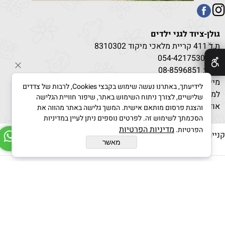
גולן-ציוד לגני ילדים
ת.ד 411 קריית מלאכי מיקוד 8310302
✕
טל:
530
054-4217
פקס: 08-8596851
מייל: g-kindergarden@bezeqint.net
לידיעתך, באתרנו נעשה שימוש בקבצי Cookies, לרבות של צדדים
למחירים מיוחדים בקנייה מרוכזת לחץ כאן
שלישיים, לצורך ניתוח השימוש באתר, שיפור חוויית הגלישה
אודות
/
תקנון
והצגת פרסום מותאם אישית. המשך גלישה באתר מהווה את
הסכמתך לשימוש זה. לפרטים נוספים ניתן לעיין במדיניות
מדיניות הפרטיות
הפרטיות.
נייה מאובטחת :
מאשר
בניית אתרים