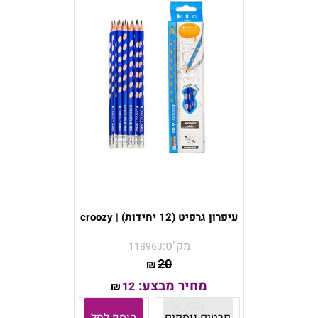
עיפרון גרפיט (12 יחידות) | croozy
מק"ט:
118963
20
₪
מחיר מבצע:
12
₪