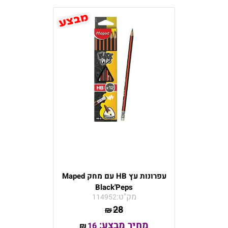
עפרונות עץ HB עם מחק Maped
Black'Peps
מק"ט:
114952
28
₪
מחיר מבצע:
16
₪