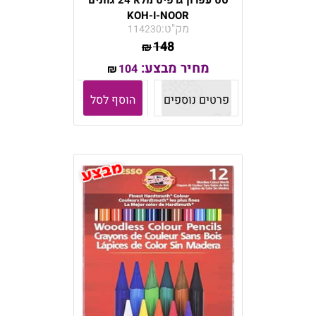
סט עפרון גרפיט מלא 24 גוונים
KOH-I-NOOR
מק"ט:
114230
148
₪
מחיר מבצע:
104
₪
פרטים נוספים
הוסף לסל