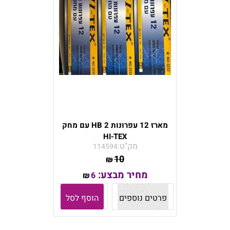
מארז 12 עפרונות HB 2 עם מחק
HI-TEX
מק"ט:
114594
10
₪
מחיר מבצע:
6
₪
פרטים נוספים
הוסף לסל