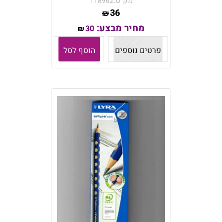
מק"ט:
118962
36
₪
מחיר מבצע:
30
₪
פרטים נוספים
הוסף לסל