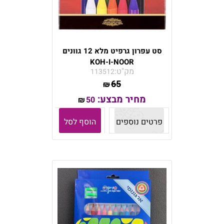
סט עפרון גרפיט מלא 12 גוונים
KOH-I-NOOR
מק"ט:
113512
65
₪
מחיר מבצע:
50
₪
פרטים נוספים
הוסף לסל