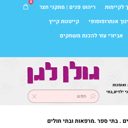
0
ך לקיימות
ריהוט פנים | מתקני חצר
נוך אנתרופוסופי
קייטנות קייץ
אביזרי עזר להכנת משחקים
 ואומנות
 ילדים,בתי
ים . בתי ספר .מרפאות ובתי חולים