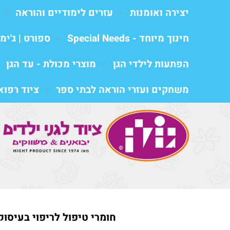
יצירה ואומנות
עזרים לימודיים והוראה
חינוך מיוחד - Special Needs
ספורט | ג'ימב
הפתעות לילדי הגן
מוצרי מכולת - עד הגן
משחקים ועזרי הוראה לבתי ספר
ציוד רפואי al equipment
חומרי טיפול לריפוי בעיסוק,