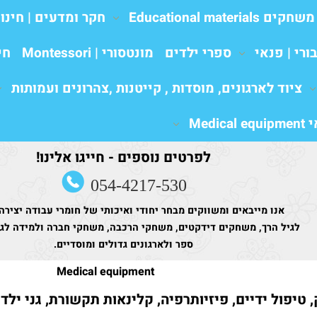
משחקים Educational materials
חקר ומדעים | חינו
ורי | פנאי
ספרי ילדים
מונטסורי | Montessori
חי
ציוד לארגונים, מוסדות , קייטנות ,צהרונים ועמותות
Medic
לפרטים נוספים - חייגו אלינו!
054-4217-530
אנו מייבאים ומשווקים מבחר יחודי ואיכותי של חומרי עבודה יצירה
לגיל הרך, משחקים דידקטים, משחקי הרכבה, משחקי חברה ולמידה לגני
ספר ולארגונים גדולים ומוסדיים.
Medical equipment
 טיפול ידיים, פיזיותרפיה, קלינאות תקשורת, גני ילד