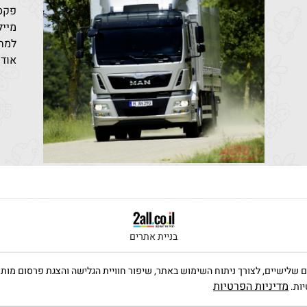
פקס: 96851
מייל: den@bezeqint.net
למחי
אודו
בניית אתרים
ה שימוש בקבצי Cookies, לרבות של צדדים שלישיים, לצורך ניתוח השימוש באתר, שיפור חוויית הגלישה וה
מדיניות הפרטיות
יות.