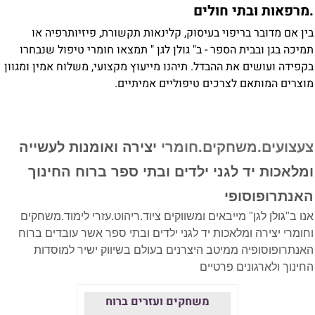
מרפאות ובתי חולים
ין אם מדובר בריפוי בעיסוק, קלינאות תקשורת, פיזיותרפיה או
מיכה בגן ובבית הספר - ב" גולן לגן " תמצאו חומרי טיפול שנבחרו
קפידה ועושים את ההבדל. תיהנו מייעוץ מקצועי, משלוח אמין ומגוון
וצרים המותאם לצרכים טיפוליים אמיתיים.
עצועים.משחקים.חומרי
יצירה ואומנות לעשייה
מלאכות יד לגני ילדים ובתי ספר ברוח החינוך
אנתרופוסופי
נו ב"גולן לגן" מייבאים ומשווקים ציוד.ריהוט.עזרי לימוד.משחקים
חומרי יצירה ומלאכות יד לגני ילדים ובתי ספר אשר עובדים ברוח
אנתרופוסופיה ממיטב היצרנים בעולם בשיווק ישיר למוסדות
חינוך ולארגונים פרטיים
משחקים ועזרים ברוח