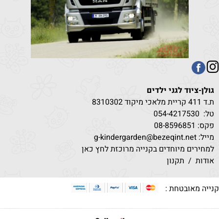
גולן-ציוד לגני ילדים
ת.ד 411 קריית מלאכי מיקוד 8310302
טל:
530
054-4217
פקס: 08-8596851
מייל: g-kindergarden@bezeqint.net
למחירים מיוחדים בקנייה מרוכזת לחץ כאן
אודות
/
תקנון
נייה מאובטחת :