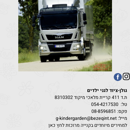
גולן-ציוד לגני ילדים
ת.ד 411 קריית מלאכי מיקוד 8310302
טל:
530
054-4217
פקס: 08-8596851
מייל: g-kindergarden@bezeqint.net
למחירים מיוחדים בקנייה מרוכזת לחץ כאן