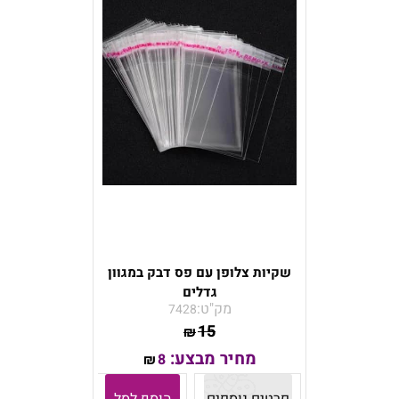
שקיות צלופן עם פס דבק במגוון
גדלים
מק"ט:
7428
15
₪
מחיר מבצע:
8
₪