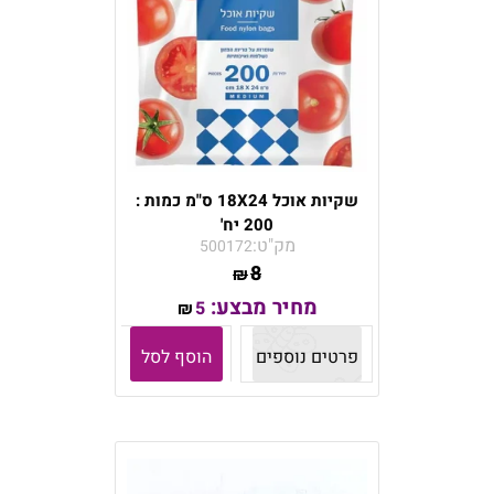
שקיות אוכל 18X24 ס"מ כמות :
200 יח'
מק"ט:
500172
8
₪
מחיר מבצע:
5
₪
פרטים נוספים
הוסף לסל