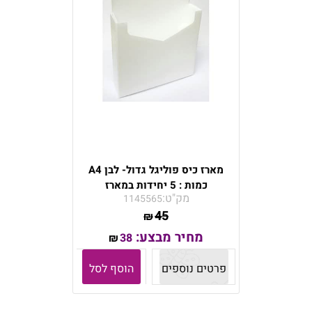
מארז כיס פוליגל גדול- לבן A4
כמות : 5 יחידות במארז
מק"ט:
1145565
45
₪
מחיר מבצע:
38
₪
פרטים נוספים
הוסף לסל