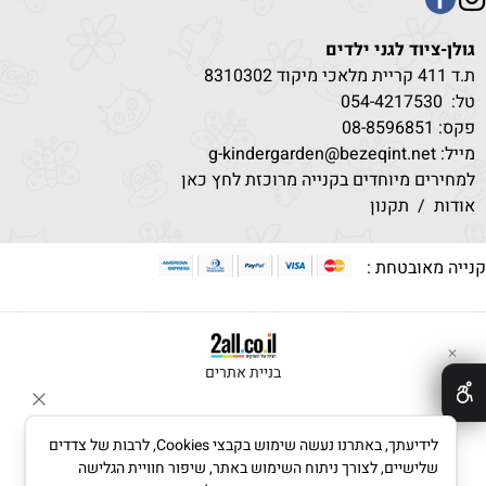
גולן-ציוד לגני ילדים
ת.ד 411 קריית מלאכי מיקוד 8310302
טל:
530
054-4217
פקס: 08-8596851
מייל: g-kindergarden@bezeqint.net
למחירים מיוחדים בקנייה מרוכזת לחץ כאן
אודות
/
תקנון
נייה מאובטחת :
✕
בניית אתרים
לידיעתך, באתרנו נעשה שימוש בקבצי Cookies, לרבות של צדדים
שלישיים, לצורך ניתוח השימוש באתר, שיפור חוויית הגלישה