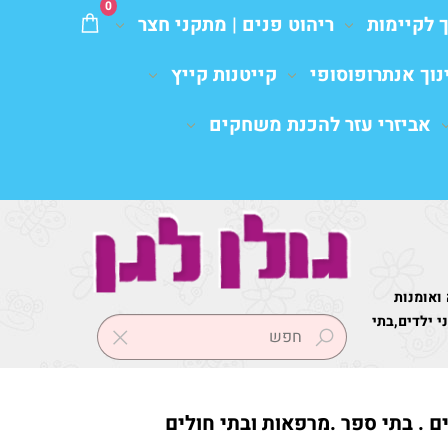
0
ך לקיימות
ריהוט פנים | מתקני חצר
נוך אנתרופוסופי
קייטנות קייץ
אביזרי עזר להכנת משחקים
 ואומנות
 ילדים,בתי
ים . בתי ספר .מרפאות ובתי חולים