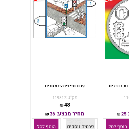
ות בדרכים
עבודת-יצירה-רמזורים
מק"ט:
119817
11
48
₪
מחיר מבצע:
36
25
₪
₪
הוסף לסל
פרטים נוספים
הוסף לסל