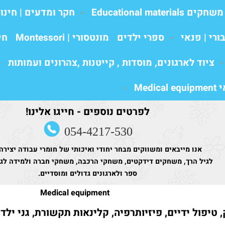
משחקים Educational materials
חקר ומדעים | חינו
ורי | פנאי
ספרי ילדים
מונטסורי | Montessori
חי
ציוד לארגונים, מוסדות , קייטנות ,צהרונים ועמותות
Medic
לפרטים נוספים - חייגו אלינו!
054-4217-530
אנו מייבאים ומשווקים מבחר יחודי ואיכותי של חומרי עבודה יצירה
לגיל הרך, משחקים דידקטים, משחקי הרכבה, משחקי חברה ולמידה לגני
ספר ולארגונים גדולים ומוסדיים.
Medical equipment
 טיפול ידיים, פיזיותרפיה, קלינאות תקשורת, גני ילד