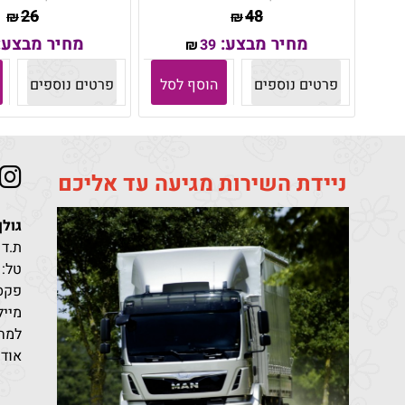
26
48
₪
₪
מחיר מבצע:
מחיר מבצע:
39
₪
פרטים נוספים
הוסף לסל
פרטים נוספים
ניידת השירות מגיעה עד אליכם
גולן
ת.ד 411 קריית מלאכי מיקוד 10302
טל:
פקס: 96851
מייל: den@bezeqint.net
למחי
אודו