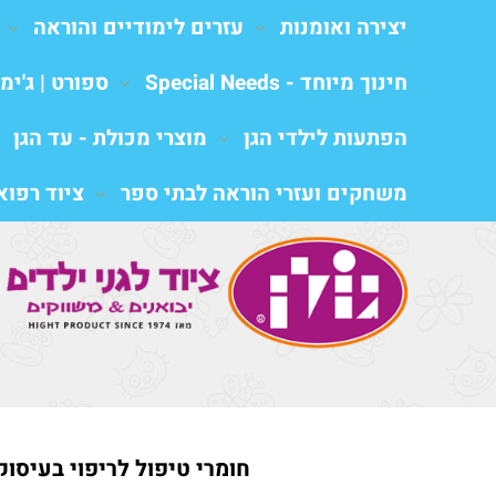
יצירה ואומנות
עזרים לימודיים והוראה
חינוך מיוחד - Special Needs
ספורט | ג'ימב
הפתעות לילדי הגן
מוצרי מכולת - עד הגן
משחקים ועזרי הוראה לבתי ספר
ציוד רפואי al equipment
חומרי טיפול לריפוי בעיסוק,