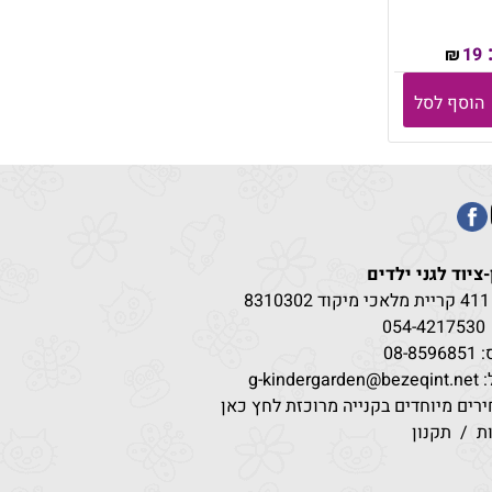
19
₪
הוסף לסל
-ציוד לגני ילדים
83
054-4217
530
08-85
g-kindergar
רים מיוחדים בקנייה מרוכזת לחץ כאן
ת
/
תקנון