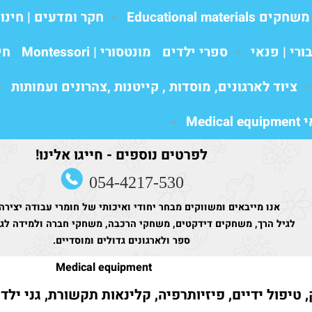
משחקים Educational materials
חקר ומדעים | חינו
ורי | פנאי
ספרי ילדים
מונטסורי | Montessori
חי
ציוד לארגונים, מוסדות , קייטנות ,צהרונים ועמותות
Medic
לפרטים נוספים - חייגו אלינו!
054-4217-530
אנו מייבאים ומשווקים מבחר יחודי ואיכותי של חומרי עבודה יצירה
לגיל הרך, משחקים דידקטים, משחקי הרכבה, משחקי חברה ולמידה לגני
ספר ולארגונים גדולים ומוסדיים.
Medical equipment
 טיפול ידיים, פיזיותרפיה, קלינאות תקשורת, גני ילד