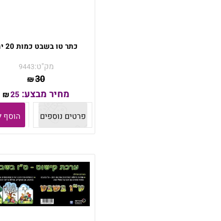
כתר טו בשבט כמות 20 יח'
מק"ט:
9443
30
₪
מחיר מבצע:
25
₪
פרטים נוספים
הוסף ל