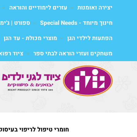
יצירה ואומנות
עזרים לימודיים והוראה
חינוך מיוחד - Special Needs
ספורט | ג'ימב
הפתעות לילדי הגן
מוצרי מכולת - עד הגן
משחקים ועזרי הוראה לבתי ספר
ציוד רפואי al equipment
חומרי טיפול לריפוי בעיסוק,