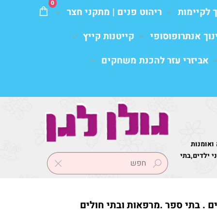
0
ך לקיימות
ריהוט פנים | מתקני חצר
נוך אנתרופוסופי
קייטנות קייץ
אביזרי עזר להכנת משחקים
 ואומנות
 ילדים,בתי
ים . בתי ספר .מרפאות ובתי חולים