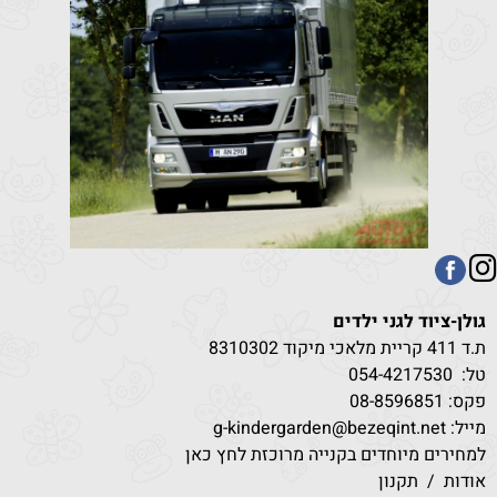
גולן-ציוד לגני ילדים
ת.ד 411 קריית מלאכי מיקוד 8310302
טל:
530
054-4217
פקס: 08-8596851
מייל: g-kindergarden@bezeqint.net
למחירים מיוחדים בקנייה מרוכזת לחץ כאן
אודות
/
תקנון