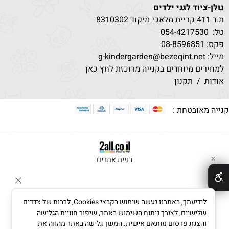
גולן-ציוד לגני ילדים
ת.ד 411 קריית מלאכי מיקוד 8310302
טל:
530
054-4217
פקס: 08-8596851
מייל: g-kindergarden@bezeqint.net
למחירים מיוחדים בקנייה מרוכזת לחץ כאן
אודות
/
תקנון
נייה מאובטחת :
בניית אתרים
✕
לידיעתך, באתרנו נעשה שימוש בקבצי Cookies, לרבות של צדדים
שלישיים, לצורך ניתוח השימוש באתר, שיפור חוויית הגלישה
והצגת פרסום מותאם אישית. המשך גלישה באתר מהווה את