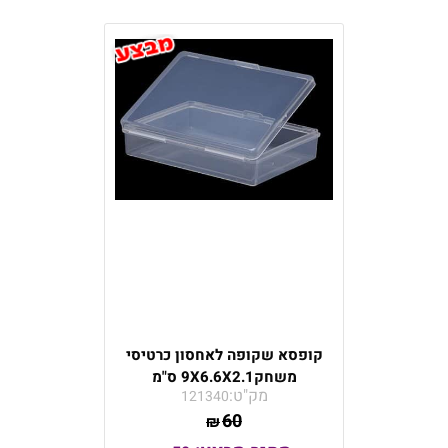
קופסא שקופה לאחסון כרטיסי
משחק9X6.6X2.1 ס"מ
מק"ט:
121340
60
₪