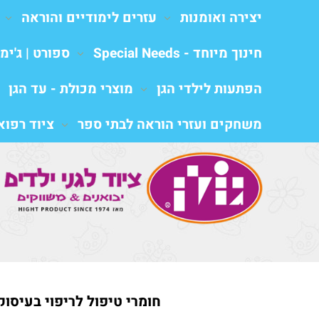
יצירה ואומנות
עזרים לימודיים והוראה
חינוך מיוחד - Special Needs
ספורט | ג'ימב
הפתעות לילדי הגן
מוצרי מכולת - עד הגן
משחקים ועזרי הוראה לבתי ספר
ציוד רפואי al equipment
חומרי טיפול לריפוי בעיסוק,