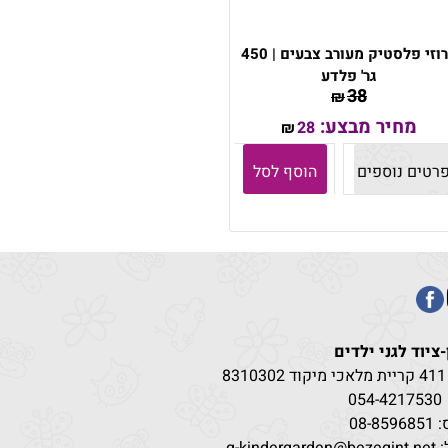
חרוזי פלסטיק מעורב צבעים | 450
גר' פלדע
38
₪
מחיר מבצע:
28
₪
רטים נוספים
הוסף לסל
-ציוד לגני ילדים
83
054-4217
530
08-85