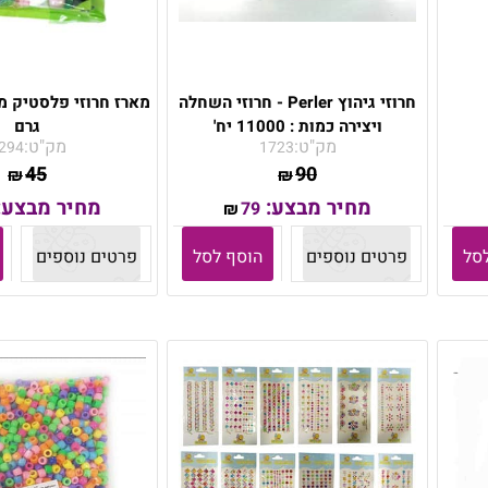
חרוזי גיהוץ Perler - חרוזי השחלה
ויצירה כמות : 11000 יח'
גרם
מק"ט:
מק"ט:
294
1723
45
90
₪
₪
מחיר מבצע:
מחיר מבצע:
79
₪
סל
פרטים נוספים
הוסף לסל
פרטים נוספים