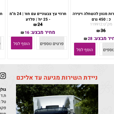
רות מגוון להשחלה ויצירה
חרוזי עץ צבעוניים עם חור | 24 מ"מ
כ : 450 גרם
- 25 יח' | פלדע
מק"ט:
24
119912
₪
36
₪
מחיר מבצע:
16
₪
יר מבצע:
28
₪
פרטים נוספים
הוסף לסל
פ
וספים
הוסף לסל
ניידת השירות מגיעה עד אליכם
גולן
ת.ד 411 קריית מלאכי מיקוד 10302
טל:
פקס: 96851