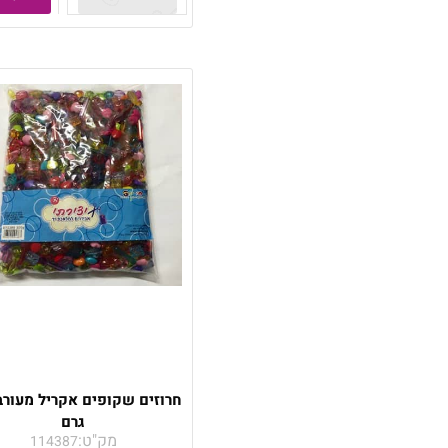
גרם
מק"ט:
114387