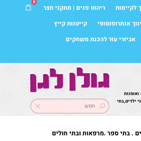
0
ך לקיימות
ריהוט פנים | מתקני חצר
נוך אנתרופוסופי
קייטנות קייץ
אביזרי עזר להכנת משחקים
 ואומנות
 ילדים,בתי
ים . בתי ספר .מרפאות ובתי חולים