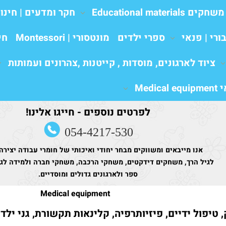
משחקים Educational materials
חקר ומדעים | חינו
ורי | פנאי
ספרי ילדים
מונטסורי | Montessori
חי
ציוד לארגונים, מוסדות , קייטנות ,צהרונים ועמותות
Medic
לפרטים נוספים - חייגו אלינו!
054-4217-530
אנו מייבאים ומשווקים מבחר יחודי ואיכותי של חומרי עבודה יצירה
לגיל הרך, משחקים דידקטים, משחקי הרכבה, משחקי חברה ולמידה לגני
ספר ולארגונים גדולים ומוסדיים.
Medical equipment
 טיפול ידיים, פיזיותרפיה, קלינאות תקשורת, גני ילד