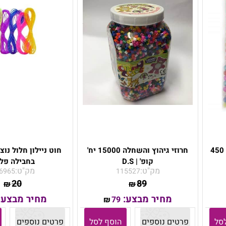
חרוזים במגוון צורות ודגמים 450
חרוזי גיהוץ והשחלה 15000 יח'
קופ' | D.S
בחבילה פל
מק"ט:
מק"ט:
6965
115527
20
89
₪
₪
מחיר מבצע:
מחיר מבצע:
79
₪
סל
פרטים נוספים
הוסף לסל
פרטים נוספים