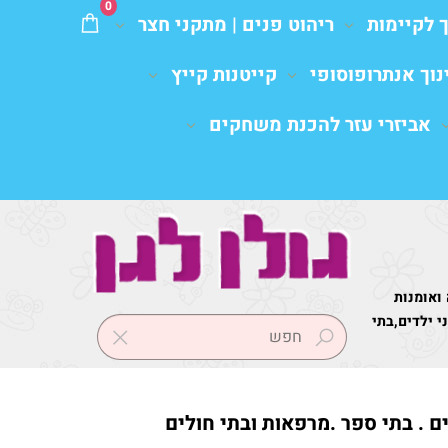
0
ך לקיימות
ריהוט פנים | מתקני חצר
נוך אנתרופוסופי
קייטנות קייץ
אביזרי עזר להכנת משחקים
 ואומנות
 ילדים,בתי
ים . בתי ספר .מרפאות ובתי חולים