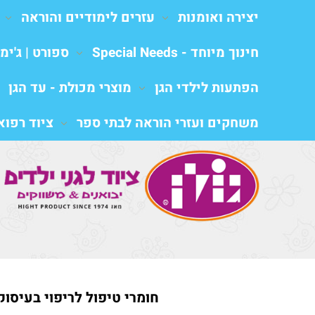
יצירה ואומנות
עזרים לימודיים והוראה
חינוך מיוחד - Special Needs
ספורט | ג'ימב
הפתעות לילדי הגן
מוצרי מכולת - עד הגן
משחקים ועזרי הוראה לבתי ספר
ציוד רפואי al equipment
חומרי טיפול לריפוי בעיסוק,