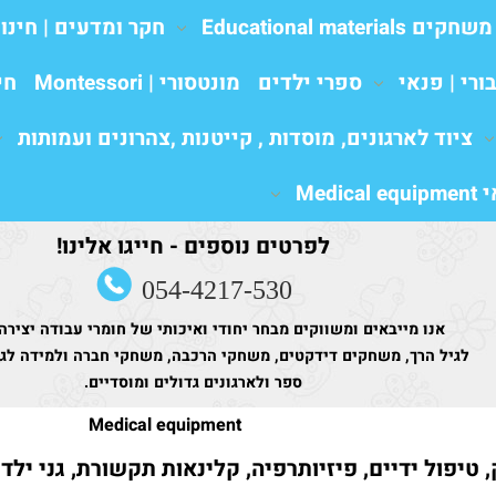
משחקים Educational materials
חקר ומדעים | חינו
ורי | פנאי
ספרי ילדים
מונטסורי | Montessori
חי
ציוד לארגונים, מוסדות , קייטנות ,צהרונים ועמותות
Medic
לפרטים נוספים - חייגו אלינו!
054-4217-530
אנו מייבאים ומשווקים מבחר יחודי ואיכותי של חומרי עבודה יצירה
לגיל הרך, משחקים דידקטים, משחקי הרכבה, משחקי חברה ולמידה לגני
ספר ולארגונים גדולים ומוסדיים.
Medical equipment
 טיפול ידיים, פיזיותרפיה, קלינאות תקשורת, גני ילד