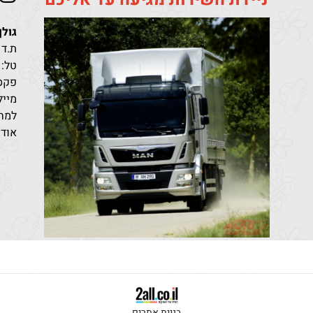
גולן
ת.ד 411 קריית מלאכי מיקוד 10302
טל:
פקס: 96851
מייל: den@bezeqint.net
למחי
אודו
בניית אתרים