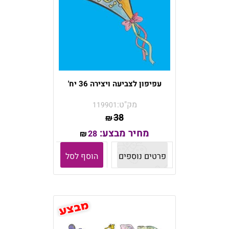
עפיפון לצביעה ויצירה 36 יח'
מק"ט:
119901
38
₪
מחיר מבצע:
28
₪
פרטים נוספים
הוסף לסל