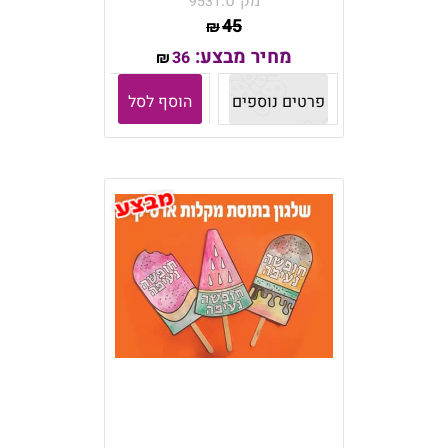
מק"ט:
9531
45
₪
מחיר מבצע:
36
₪
פרטים נוספים
הוסף לסל