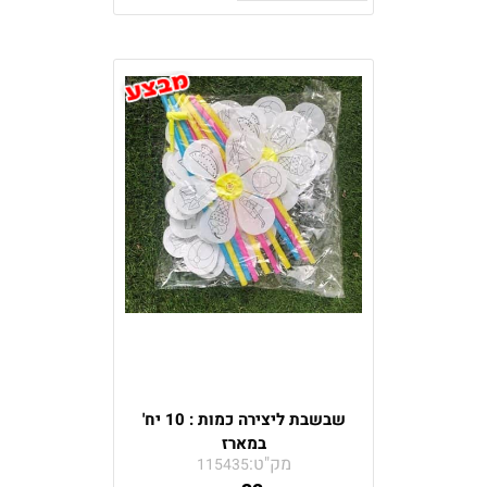
שבשבת ליצירה כמות : 10 יח'
במארז
מק"ט:
115435