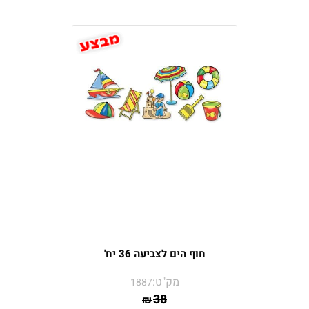
חוף הים לצביעה 36 יח'
מק"ט:
1887
38
₪