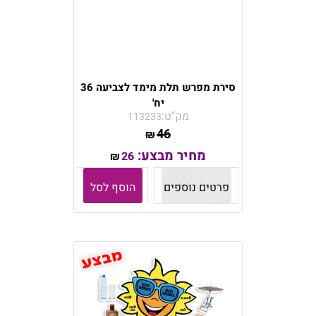
סירת מפרש תלת מימד לצביעה 36
יח'
מק"ט:
113233
46
₪
מחיר מבצע:
26
₪
פרטים נוספים
הוסף לסל