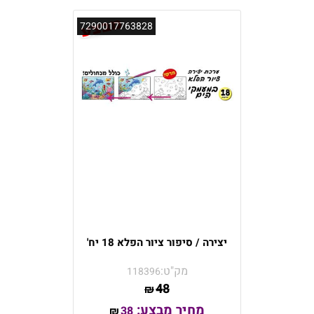
7290017763828
יצירה / סיפור ציור הפלא 18 יח'
מק"ט:
118396
48
₪
מחיר מבצע:
38
₪