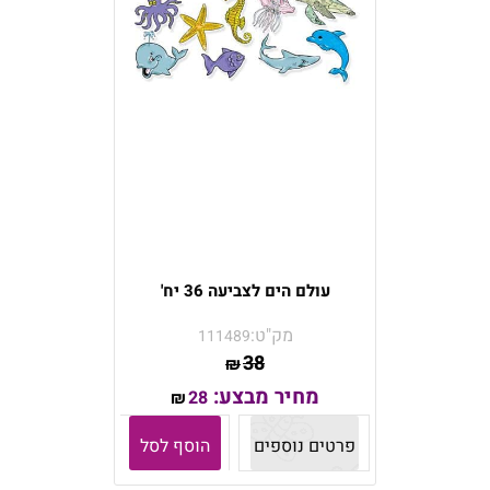
עולם הים לצביעה 36 יח'
מק"ט:
111489
38
₪
מחיר מבצע:
28
₪
פרטים נוספים
הוסף לסל