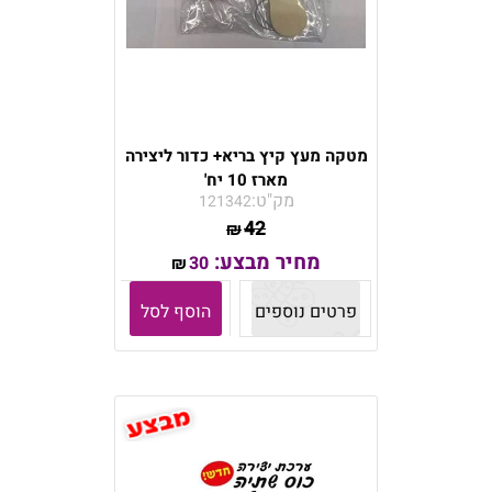
מטקה מעץ קיץ בריא+ כדור ליצירה
מארז 10 יח'
מק"ט:
121342
42
₪
מחיר מבצע:
30
₪
פרטים נוספים
הוסף לסל