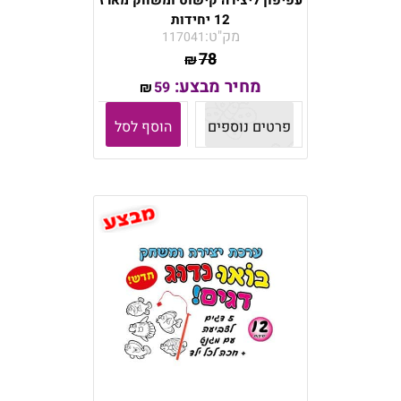
עפיפון ליצירה קישוט ומשחק מארז
12 יחידות
מק"ט:
117041
78
₪
מחיר מבצע:
59
₪
פרטים נוספים
הוסף לסל