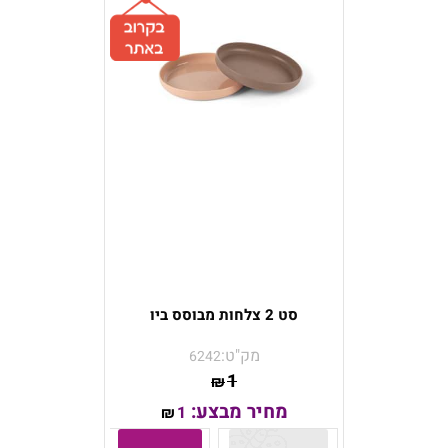
סט 2 צלחות מבוסס ביו
מק"ט:
6242
1
₪
מחיר מבצע:
1
₪