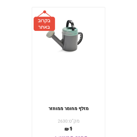
מזלף מחומר ממוחזר
מק"ט:
2630
1
₪