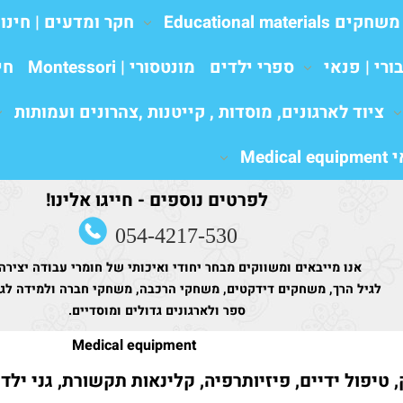
משחקים Educational materials
חקר ומדעים | חינו
ורי | פנאי
ספרי ילדים
מונטסורי | Montessori
חי
ציוד לארגונים, מוסדות , קייטנות ,צהרונים ועמותות
Medic
לפרטים נוספים - חייגו אלינו!
054-4217-530
אנו מייבאים ומשווקים מבחר יחודי ואיכותי של חומרי עבודה יצירה
לגיל הרך, משחקים דידקטים, משחקי הרכבה, משחקי חברה ולמידה לגני
ספר ולארגונים גדולים ומוסדיים.
Medical equipment
 טיפול ידיים, פיזיותרפיה, קלינאות תקשורת, גני ילד