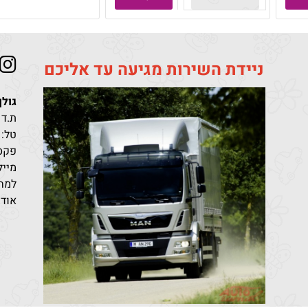
ניידת השירות מגיעה עד אליכם
גולן
ת.ד 411 קריית מלאכי מיקוד 10302
טל:
פקס: 96851
מייל: den@bezeqint.net
למחי
אודו