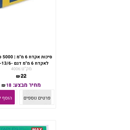
סיכות 
לאקדח 6 מ"מ דגם -TR-13/6
מק"ט:
4006
22
₪
מחיר מבצע:
18
₪
פרטים נוספים
הוסף ל