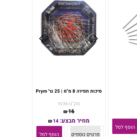
סיכות תפירה 8 מ"מ | 25 גר' Prym
מק"ט:
9236
16
₪
מחיר מבצע:
14
₪
הוסף לסל
פרטים נוספים
הוסף לסל