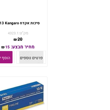
סיכות אקדח T-13 Kangaro
מק"ט:
4323.1
20
₪
מחיר מבצע:
15
₪
פרטים נוספים
הוסף ל