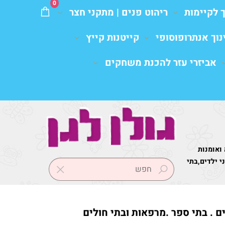
0
ך לקיימות
ריהוט פנים | מתקני חצר
נוך אנתרופוסופי
קייטנות קייץ
אביזרי עזר להכנת משחקים
 ואומנות
 ילדים,בתי
ים . בתי ספר .מרפאות ובתי חולים