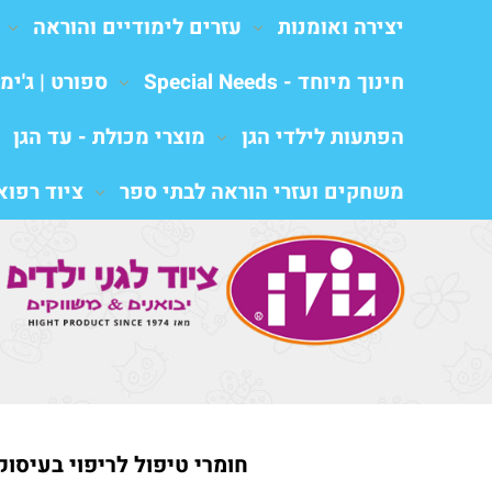
יצירה ואומנות
עזרים לימודיים והוראה
חינוך מיוחד - Special Needs
ספורט | ג'ימב
הפתעות לילדי הגן
מוצרי מכולת - עד הגן
משחקים ועזרי הוראה לבתי ספר
ציוד רפואי al equipment
חומרי טיפול לריפוי בעיסוק,