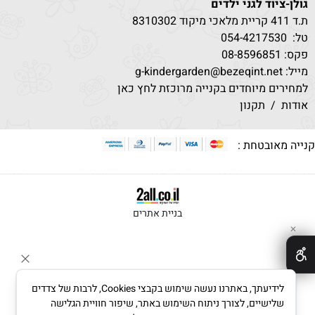
גולן-ציוד לגני ילדים
ת.ד 411 קריית מלאכי מיקוד 8310302
טל:
530
054-4217
פקס: 08-8596851
מייל: g-kindergarden@bezeqint.net
למחירים מיוחדים בקנייה מרוכזת לחץ כאן
אודות
/
תקנון
נייה מאובטחת :
בניית אתרים
✕
לידיעתך, באתרנו נעשה שימוש בקבצי Cookies, לרבות של צדדים
שלישיים, לצורך ניתוח השימוש באתר, שיפור חוויית הגלישה