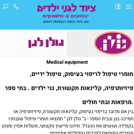
Medical equipment
חומרי טיפול לריפוי בעיסוק, טיפול ידיים,
פיזיותרפיה, קלינאות תקשורת, גני ילדים . בתי ספר
.מרפאות ובתי חולים
בין אם מדובר בריפוי בעיסוק, קלינאות תקשורת, פיזיותרפיה או
תמיכה בגן ובבית הספר - ב" גולן לגן " תמצאו חומרי טיפול שנבחרו
בקפידה ועושים את ההבדל. תיהנו מייעוץ מקצועי, משלוח אמין ומגוון
מוצרים המותאם לצרכים טיפוליים אמיתיים.