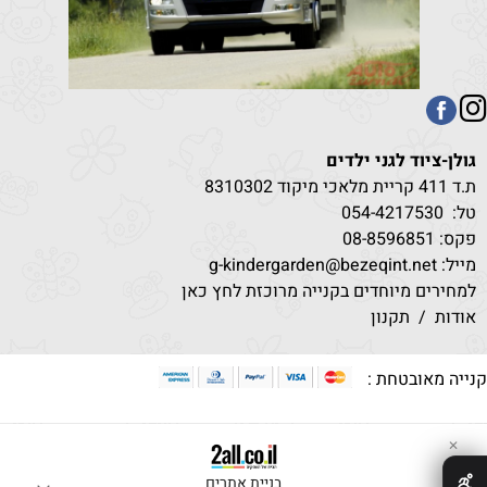
גולן-ציוד לגני ילדים
ת.ד 411 קריית מלאכי מיקוד 8310302
טל:
530
054-4217
פקס: 08-8596851
מייל: g-kindergarden@bezeqint.net
למחירים מיוחדים בקנייה מרוכזת לחץ כאן
אודות
/
תקנון
קנייה מאובטחת :
✕
בניית אתרים