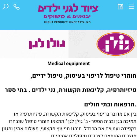
Medical equipment
חומרי טיפול לריפוי בעיסוק, טיפול ידיים,
פיזיותרפיה, קלינאות תקשורת, גני ילדים . בתי ספר
.מרפאות ובתי חולים
בין אם מדובר בריפוי בעיסוק, קלינאות תקשורת, פיזיותרפיה או
תמיכה בגן ובבית הספר - ב" גולן לגן " תמצאו חומרי טיפול שנבחרו
בקפידה ועושים את ההבדל. תיהנו מייעוץ מקצועי, משלוח אמין ומגוון
מוצרים המותאם לצרכים טיפוליים אמיתיים.