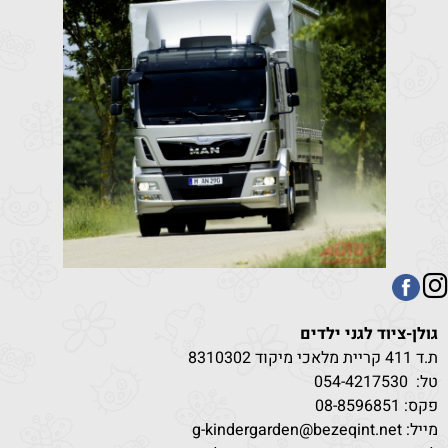
גולן-ציוד לגני ילדים
ת.ד 411 קריית מלאכי מיקוד 8310302
טל:
530
054-4217
פקס: 08-8596851
מייל: g-kindergarden@bezeqint.net