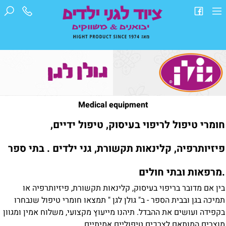
Medical equipment
חומרי טיפול לריפוי בעיסוק, טיפול ידיים,
פיזיותרפיה, קלינאות תקשורת, גני ילדים . בתי ספר
.מרפאות ובתי חולים
בין אם מדובר בריפוי בעיסוק, קלינאות תקשורת, פיזיותרפיה או
תמיכה בגן ובבית הספר - ב" גולן לגן " תמצאו חומרי טיפול שנבחרו
בקפידה ועושים את ההבדל. תיהנו מייעוץ מקצועי, משלוח אמין ומגוון
מוצרים המותאם לצרכים טיפוליים אמיתיים.