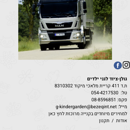
גולן-ציוד לגני ילדים
ת.ד 411 קריית מלאכי מיקוד 8310302
טל:
530
054-4217
פקס: 08-8596851
מייל: g-kindergarden@bezeqint.net
למחירים מיוחדים בקנייה מרוכזת לחץ כאן
אודות
/
תקנון