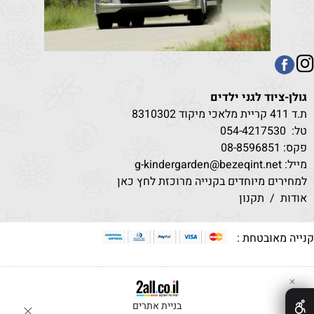
גולן-ציוד לגני ילדים
ת.ד 411 קריית מלאכי מיקוד 8310302
טל:
530
054-4217
פקס: 08-8596851
מייל: g-kindergarden@bezeqint.net
למחירים מיוחדים בקנייה מרוכזת לחץ כאן
אודות
/
תקנון
קנייה מאובטחת :
✕
בניית אתרים