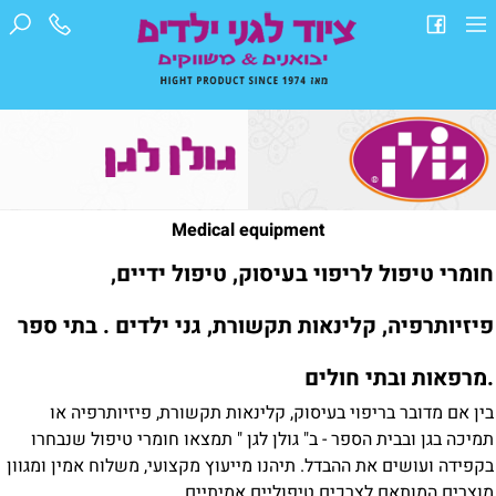
Medical equipment
חומרי טיפול לריפוי בעיסוק, טיפול ידיים,
פיזיותרפיה, קלינאות תקשורת, גני ילדים . בתי ספר
.מרפאות ובתי חולים
בין אם מדובר בריפוי בעיסוק, קלינאות תקשורת, פיזיותרפיה או
תמיכה בגן ובבית הספר - ב" גולן לגן " תמצאו חומרי טיפול שנבחרו
בקפידה ועושים את ההבדל. תיהנו מייעוץ מקצועי, משלוח אמין ומגוון
מוצרים המותאם לצרכים טיפוליים אמיתיים.