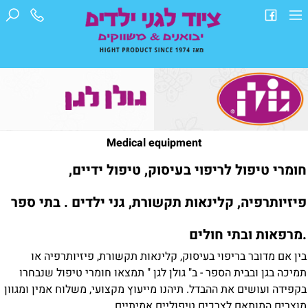
Medical equipment
חומרי טיפול לריפוי בעיסוק, טיפול ידיים,
פיזיותרפיה, קלינאות תקשורת, גני ילדים . בתי ספר
.מרפאות ובתי חולים
בין אם מדובר בריפוי בעיסוק, קלינאות תקשורת, פיזיותרפיה או
תמיכה בגן ובבית הספר - ב" גולן לגן " תמצאו חומרי טיפול שנבחרו
בקפידה ועושים את ההבדל. תיהנו מייעוץ מקצועי, משלוח אמין ומגוון
מוצרים המותאם לצרכים טיפוליים אמיתיים.