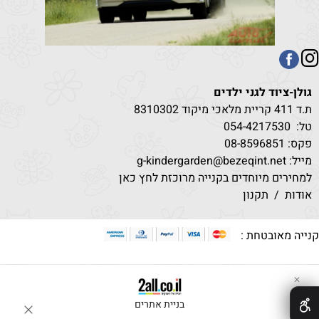
גולן-ציוד לגני ילדים
ת.ד 411 קריית מלאכי מיקוד 8310302
טל:
530
054-4217
פקס: 08-8596851
מייל: g-kindergarden@bezeqint.net
למחירים מיוחדים בקנייה מרוכזת לחץ כאן
אודות
/
תקנון
קנייה מאובטחת :
✕
בניית אתרים