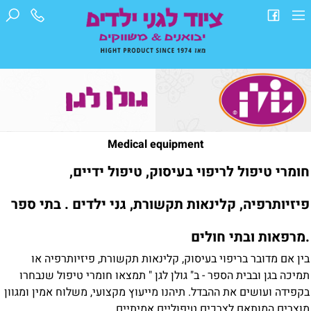
Medical equipment
חומרי טיפול לריפוי בעיסוק, טיפול ידיים,
פיזיותרפיה, קלינאות תקשורת, גני ילדים . בתי ספר
.מרפאות ובתי חולים
בין אם מדובר בריפוי בעיסוק, קלינאות תקשורת, פיזיותרפיה או
תמיכה בגן ובבית הספר - ב" גולן לגן " תמצאו חומרי טיפול שנבחרו
בקפידה ועושים את ההבדל. תיהנו מייעוץ מקצועי, משלוח אמין ומגוון
מוצרים המותאם לצרכים טיפוליים אמיתיים.