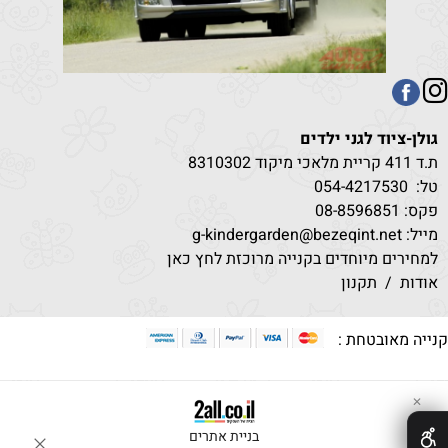
גולן-ציוד לגני ילדים
ת.ד 411 קריית מלאכי מיקוד 8310302
טל:
530
054-4217
פקס: 08-8596851
מייל: g-kindergarden@bezeqint.net
למחירים מיוחדים בקנייה מרוכזת לחץ כאן
אודות
/
תקנון
קנייה מאובטחת :
✕
בניית אתרים