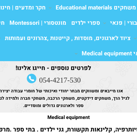
משחקים Educational materials
חקר ומדעים | חינו
ורי | פנאי
ספרי ילדים
מונטסורי | Montessori
חי
ציוד לארגונים, מוסדות , קייטנות ,צהרונים ועמותות
Medic
לפרטים נוספים - חייגו אלינו!
054-4217-530
אנו מייבאים ומשווקים מבחר יחודי ואיכותי של חומרי עבודה יצירה
לגיל הרך, משחקים דידקטים, משחקי הרכבה, משחקי חברה ולמידה לגני
ספר ולארגונים גדולים ומוסדיים.
Medical equipment
זיותרפיה, קלינאות תקשורת, גני ילדים . בתי ספר .מרפ