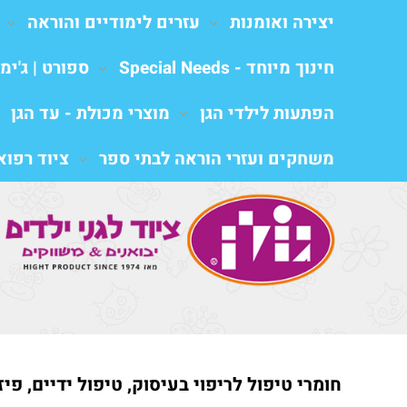
יצירה ואומנות
עזרים לימודיים והוראה
חינוך מיוחד - Special Needs
ספורט | ג'ימב
הפתעות לילדי הגן
מוצרי מכולת - עד הגן
משחקים ועזרי הוראה לבתי ספר
ציוד רפואי al equipment
חומרי טיפול לריפוי בעיסוק, טיפול ידיים, פי