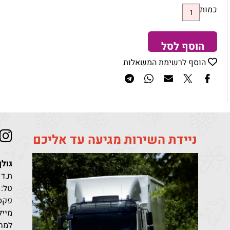
כמות
הוסף לסל
הוסף לרשימת המשאלות
ניידת השירות מגיעה עד אליכם
גולן
ת.ד 411 קריית מלאכי מיקוד 10302
טל:
פקס: 96851
מייל: den@bezeqint.net
למחי