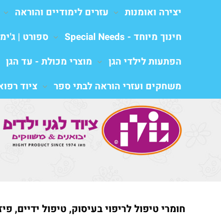
יצירה ואומנות
עזרים לימודיים והוראה
חינוך מיוחד - Special Needs
ספורט | ג'ימב
הפתעות לילדי הגן
מוצרי מכולת - עד הגן
משחקים ועזרי הוראה לבתי ספר
ציוד רפואי al equipment
חומרי טיפול לריפוי בעיסוק, טיפול ידיים, פי