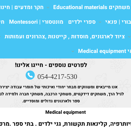
משחקים Educational materials
חקר ומדעים | חינו
ורי | פנאי
ספרי ילדים
מונטסורי | Montessori
חי
ציוד לארגונים, מוסדות , קייטנות ,צהרונים ועמותות
Medic
לפרטים נוספים - חייגו אלינו!
054-4217-530
אנו מייבאים ומשווקים מבחר יחודי ואיכותי של חומרי עבודה יצירה
לגיל הרך, משחקים דידקטים, משחקי הרכבה, משחקי חברה ולמידה לגני
ספר ולארגונים גדולים ומוסדיים.
Medical equipment
זיותרפיה, קלינאות תקשורת, גני ילדים . בתי ספר .מרפ