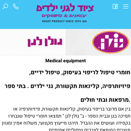
Medical equipment
חומרי טיפול לריפוי בעיסוק, טיפול ידיים,
פיזיותרפיה, קלינאות תקשורת, גני ילדים . בתי ספר
.מרפאות ובתי חולים
בין אם מדובר בריפוי בעיסוק, קלינאות תקשורת, פיזיותרפיה או
תמיכה בגן ובבית הספר - ב" גולן לגן " תמצאו חומרי טיפול שנבחרו
בקפידה ועושים את ההבדל. תיהנו מייעוץ מקצועי, משלוח אמין ומגוון
מוצרים המותאם לצרכים טיפוליים אמיתיים.