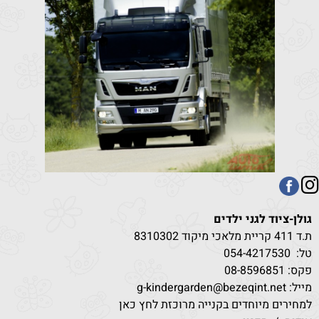
גולן-ציוד לגני ילדים
ת.ד 411 קריית מלאכי מיקוד 8310302
טל:
530
054-4217
פקס: 08-8596851
מייל: g-kindergarden@bezeqint.net
למחירים מיוחדים בקנייה מרוכזת לחץ כאן