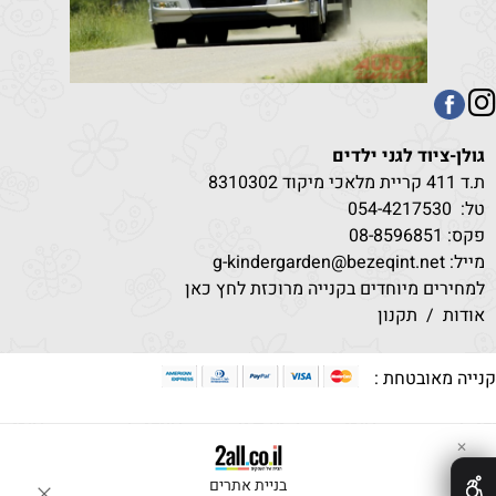
גולן-ציוד לגני ילדים
ת.ד 411 קריית מלאכי מיקוד 8310302
טל:
530
054-4217
פקס: 08-8596851
מייל: g-kindergarden@bezeqint.net
למחירים מיוחדים בקנייה מרוכזת לחץ כאן
אודות
/
תקנון
קנייה מאובטחת :
✕
בניית אתרים