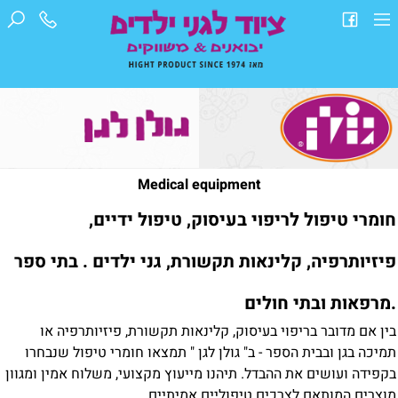
Medical equipment
חומרי טיפול לריפוי בעיסוק, טיפול ידיים,
פיזיותרפיה, קלינאות תקשורת, גני ילדים . בתי ספר
.מרפאות ובתי חולים
בין אם מדובר בריפוי בעיסוק, קלינאות תקשורת, פיזיותרפיה או
תמיכה בגן ובבית הספר - ב" גולן לגן " תמצאו חומרי טיפול שנבחרו
בקפידה ועושים את ההבדל. תיהנו מייעוץ מקצועי, משלוח אמין ומגוון
מוצרים המותאם לצרכים טיפוליים אמיתיים.